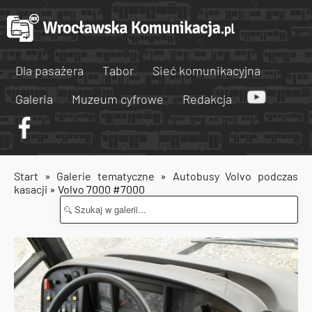
Dla pasażera
Tabor
Sieć komunikacyjna
Galeria
Muzeum cyfrowe
Redakcja
Start
»
Galerie tematyczne
»
Autobusy Volvo podczas
kasacji
» Volvo 7000 #7000