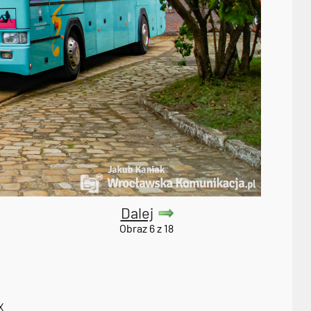
Dalej
Obraz 6 z 18
X