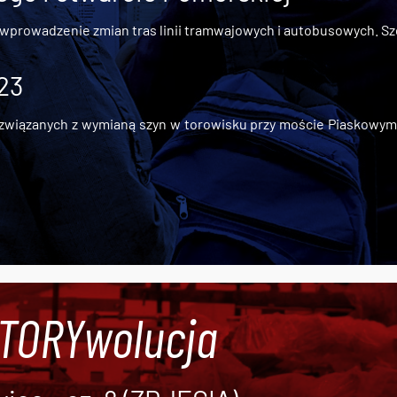
 wprowadzenie zmian tras linii tramwajowych i autobusowych. Szc
 23
iązanych z wymianą szyn w torowisku przy moście Piaskowym, t
#TORYwolucja