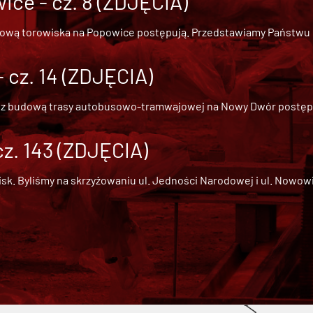
ce - cz. 8 (ZDJĘCIA)
dową torowiska na Popowice
postępują. Przedstawiamy Państwu ob
cz. 14 (ZDJĘCIA)
 z
budową trasy autobusowo-tramwajowej na Nowy Dwór
postępu
cz. 143 (ZDJĘCIA)
 Byliśmy na skrzyżowaniu ul. Jedności Narodowej i ul. Nowowiejs