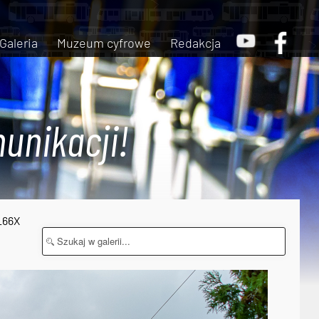
Galeria
Muzeum cyfrowe
Redakcja
unikacji!
_66X