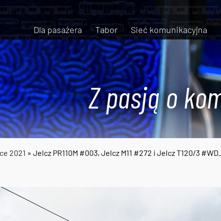
Dla pasażera
Tabor
Sieć komunikacyjna
Z pasją o kom
ce 2021
» Jelcz PR110M #003, Jelcz M11 #272 i Jelcz T120/3 #WD