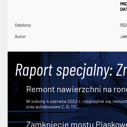
MI
DA
Odsłony
55
Autor
Jak
Raport specjalny: Z
Remont nawierzchni na ron
W sobotę 4 czerwca 2022 r. rozpocznie się remont n
oraz autobusowe C, D, 111,...
Zamknięcie mostu Piaskowe