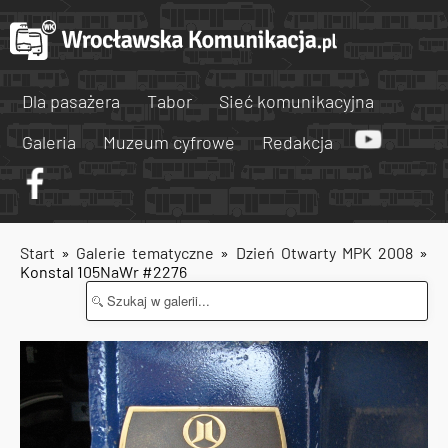
Dla pasażera
Tabor
Sieć komunikacyjna
Galeria
Muzeum cyfrowe
Redakcja
Start
»
Galerie tematyczne
»
Dzień Otwarty MPK 2008
»
Konstal 105NaWr #2276