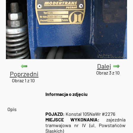
Dalej
Poprzedni
Obraz 3 z 10
Obraz 1 z 10
Informacja o zdjęciu
Opis
POJAZD:
Konstal 105NaWr #2276
MIEJSCE WYKONANIA:
zajezdnia
tramwajowa nr IV (ul. Powstańców
Śląskich)