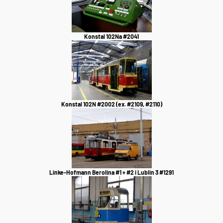
Konstal 102Na #2041
Konstal 102N #2002 (ex. #2109, #2110)
Linke-Hofmann Berolina #1 + #2 i Lublin 3 #1291