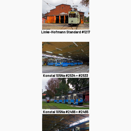
Linke-Hofmann Standard #1217
Konstal 105Na #2534 + #2533
Konstal 105Na #2466 + #2465