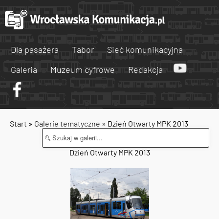
Dla pasażera
Tabor
Sieć komunikacyjna
Galeria
Muzeum cyfrowe
Redakcja
Start
»
Galerie tematyczne
» Dzień Otwarty MPK 2013
Dzień Otwarty MPK 2013