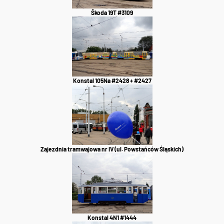
Škoda 19T #3109
Konstal 105Na #2428 + #2427
Zajezdnia tramwajowa nr IV (ul. Powstańców Śląskich)
Konstal 4N1 #1444