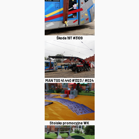
Škoda 19T #3109
MAN TGS 41.440 #1323 / #024
Stoisko promocyjne WK