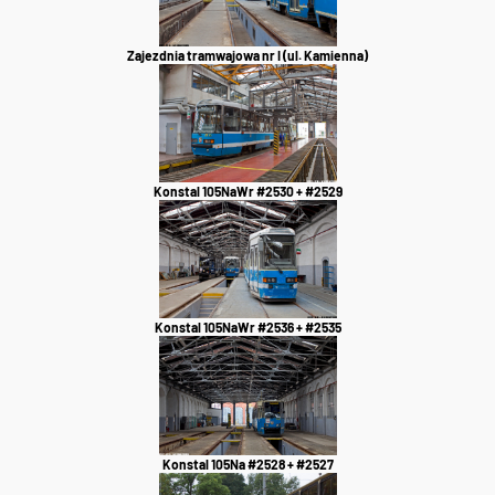
Zajezdnia tramwajowa nr I (ul. Kamienna)
Konstal 105NaWr #2530 + #2529
Konstal 105NaWr #2536 + #2535
Konstal 105Na #2528 + #2527