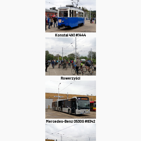
Konstal 4N1 #1444
Rowerzyści
Mercedes-Benz O530G #8342