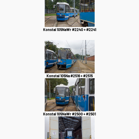
Konstal 105NaWr #2240 + #2241
Konstal 105Na #2516 + #2515
Konstal 105NaWr #2500 + #2501