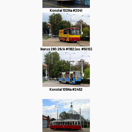
Konstal 102Na #2041
Ikarus 280.26/A #1162 (ex. #5010)
Konstal 105Na #2452