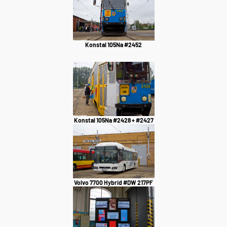
Konstal 105Na #2452
Konstal 105Na #2428 + #2427
Volvo 7700 Hybrid #DW 217PF