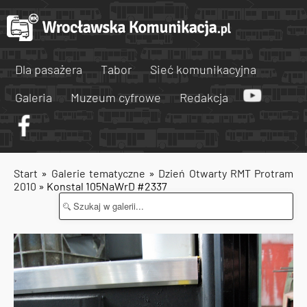
Dla pasażera
Tabor
Sieć komunikacyjna
Galeria
Muzeum cyfrowe
Redakcja
Start
»
Galerie tematyczne
»
Dzień Otwarty RMT Protram
2010
» Konstal 105NaWrD #2337