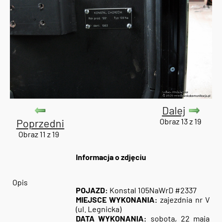
Dalej
Poprzedni
Obraz 13 z 19
Obraz 11 z 19
Informacja o zdjęciu
Opis
POJAZD:
Konstal 105NaWrD #2337
MIEJSCE WYKONANIA:
zajezdnia nr V
(ul. Legnicka)
DATA WYKONANIA:
sobota, 22 maja