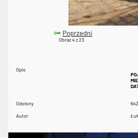
Poprzedni
Obraz 4 z 23
Opis
PO
MI
DA
Odsłony
64
Autor
Łuk