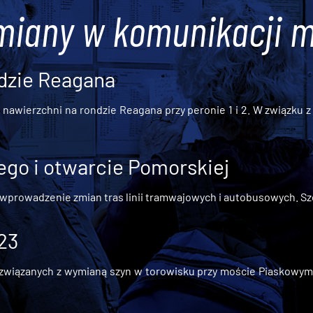
miany w komunikacji m
dzie Reagana
awierzchni na rondzie Reagana przy peronie 1 i 2. W związku z t
go i otwarcie Pomorskiej
 wprowadzenie zmian tras linii tramwajowych i autobusowych. Szc
 23
iązanych z wymianą szyn w torowisku przy moście Piaskowym, t