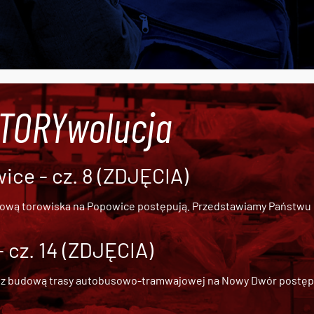
#TORYwolucja
ce - cz. 8 (ZDJĘCIA)
dową torowiska na Popowice
postępują. Przedstawiamy Państwu ob
cz. 14 (ZDJĘCIA)
 z
budową trasy autobusowo-tramwajowej na Nowy Dwór
postępu