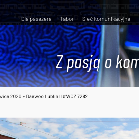
Dla pasażera
Tabor
Sieć komunikacyjna
Z pasją o kom
owice 2020
» Daewoo Lublin II #WCZ 7282