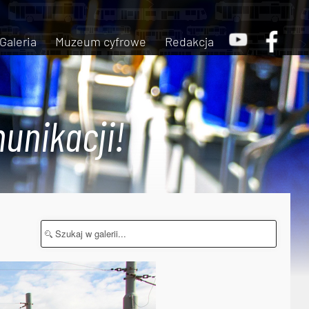
Galeria
Muzeum cyfrowe
Redakcja
unikacji!