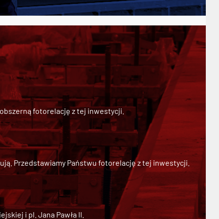
szerną fotorelację z tej inwestycji.
ją. Przedstawiamy Państwu fotorelację z tej inwestycji.
kiej i pl. Jana Pawła II.