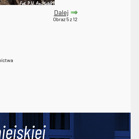
Dalej
Obraz 5 z 12
nictwa
iejskiej