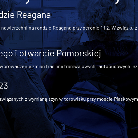
dzie Reagana
awierzchni na rondzie Reagana przy peronie 1 i 2. W związku z t
go i otwarcie Pomorskiej
 wprowadzenie zmian tras linii tramwajowych i autobusowych. Szc
 23
iązanych z wymianą szyn w torowisku przy moście Piaskowym, t