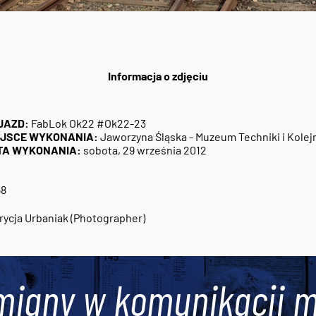
Informacja o zdjęciu
JAZD:
FabLok Ok22 #Ok22-23
EJSCE WYKONANIA:
Jaworzyna Śląska - Muzeum Techniki i Kolej
TA WYKONANIA:
sobota, 29 września 2012
68
rycja Urbaniak (Photographer)
miany w komunikacji m