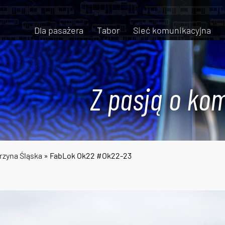
Dla pasażera
Tabor
Sieć komunikacyjna
Z pasją o kom
rzyna Śląska
» FabLok Ok22 #Ok22-23