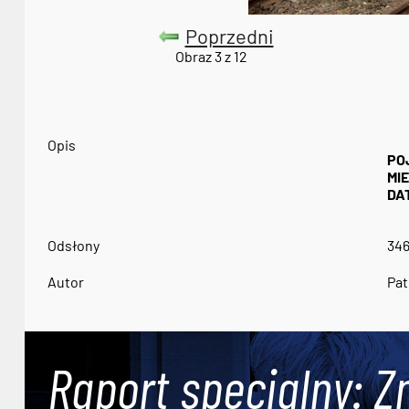
Poprzedni
Obraz 3 z 12
Opis
PO
MI
DA
Odsłony
34
Autor
Pat
Raport specjalny: Z