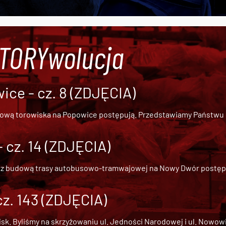
#TORYwolucja
ce - cz. 8 (ZDJĘCIA)
dową torowiska na Popowice
postępują. Przedstawiamy Państwu ob
cz. 14 (ZDJĘCIA)
 z
budową trasy autobusowo-tramwajowej na Nowy Dwór
postępu
cz. 143 (ZDJĘCIA)
 Byliśmy na skrzyżowaniu ul. Jedności Narodowej i ul. Nowowiejs