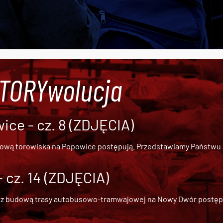
#TORYwolucja
ce - cz. 8 (ZDJĘCIA)
dową torowiska na Popowice
postępują. Przedstawiamy Państwu ob
cz. 14 (ZDJĘCIA)
 z
budową trasy autobusowo-tramwajowej na Nowy Dwór
postępu