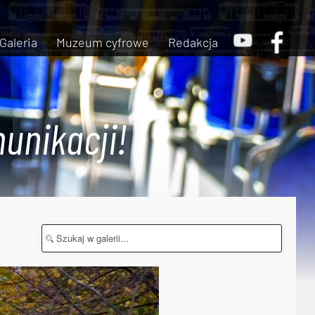
Galeria
Muzeum cyfrowe
Redakcja
unikacji!