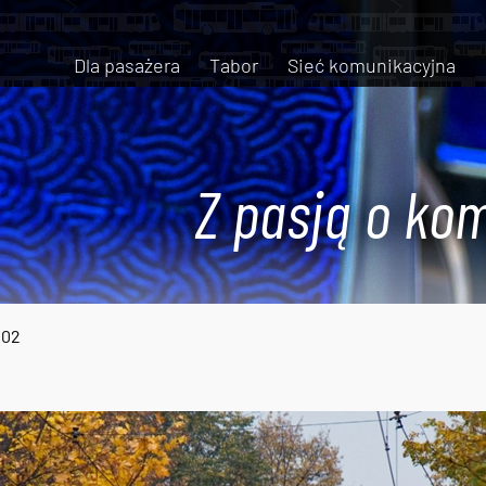
Dla pasażera
Tabor
Sieć komunikacyjna
Z pasją o kom
002