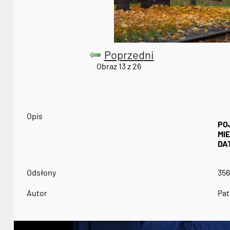
Poprzedni
Obraz 13 z 26
Opis
PO
MI
DA
Odsłony
356
Autor
Pat