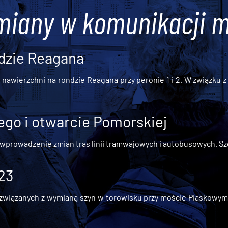
miany w komunikacji m
dzie Reagana
awierzchni na rondzie Reagana przy peronie 1 i 2. W związku z t
go i otwarcie Pomorskiej
 wprowadzenie zmian tras linii tramwajowych i autobusowych. Szc
 23
iązanych z wymianą szyn w torowisku przy moście Piaskowym, t