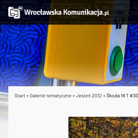
Start
»
Galerie tematyczne
»
Jesień 2012
» Škoda 16 T #3