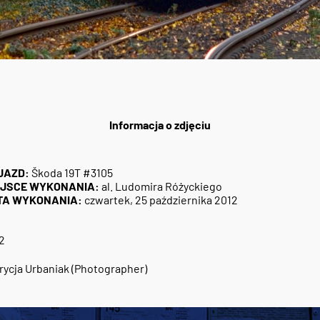
Informacja o zdjęciu
JAZD:
Škoda 19T #3105
EJSCE WYKONANIA:
al. Ludomira Różyckiego
TA WYKONANIA:
czwartek, 25 października 2012
2
rycja Urbaniak (Photographer)