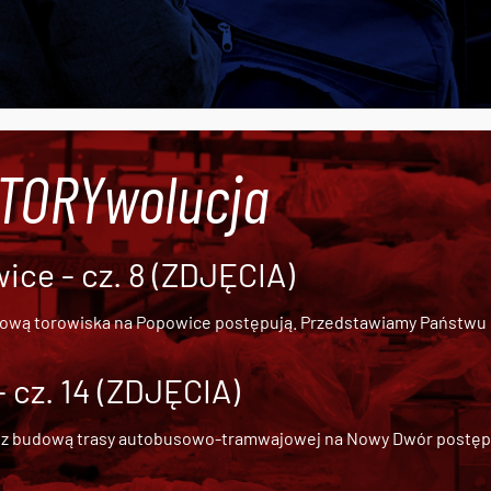
#TORYwolucja
ce - cz. 8 (ZDJĘCIA)
dową torowiska na Popowice
postępują. Przedstawiamy Państwu ob
cz. 14 (ZDJĘCIA)
 z
budową trasy autobusowo-tramwajowej na Nowy Dwór
postępu