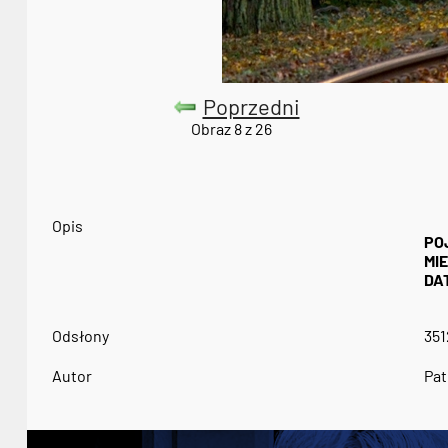
Poprzedni
Obraz 8 z 26
Opis
PO
MI
DA
Odsłony
351
Autor
Pat