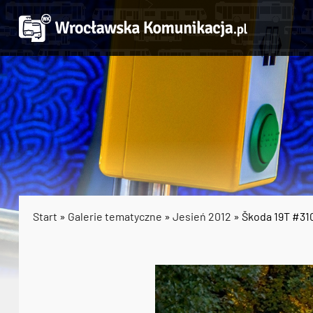
Start
»
Galerie tematyczne
»
Jesień 2012
» Škoda 19T #31