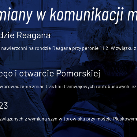
miany w komunikacji m
dzie Reagana
awierzchni na rondzie Reagana przy peronie 1 i 2. W związku z t
go i otwarcie Pomorskiej
 wprowadzenie zmian tras linii tramwajowych i autobusowych. Szc
 23
iązanych z wymianą szyn w torowisku przy moście Piaskowym, t