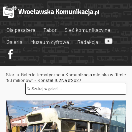
Dla pasażera
Tabor
Sieć komunikacyjna
Galeria
Muzeum cyfrowe
Redakcja
Start
»
Galerie tematyczne
»
Komunikacja miejska w filmie
"80 milionów"
» Konstal 102Na #2027