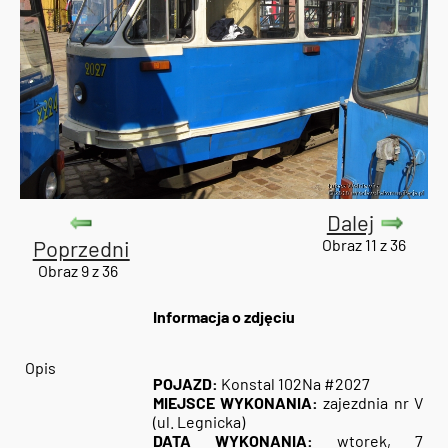
Dalej
Poprzedni
Obraz 11 z 36
Obraz 9 z 36
Informacja o zdjęciu
Opis
POJAZD:
Konstal 102Na #2027
MIEJSCE WYKONANIA:
zajezdnia nr V
(ul. Legnicka)
DATA WYKONANIA:
wtorek, 7