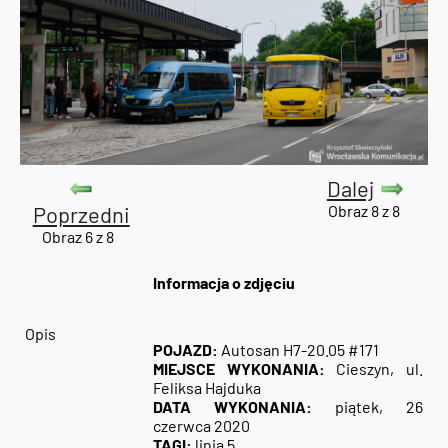
Dalej
Poprzedni
Obraz 8 z 8
Obraz 6 z 8
Informacja o zdjęciu
Opis
POJAZD:
Autosan H7-20.05 #171
MIEJSCE WYKONANIA:
Cieszyn, ul.
Feliksa Hajduka
DATA WYKONANIA:
piątek, 26
czerwca 2020
TAGI:
linia 5