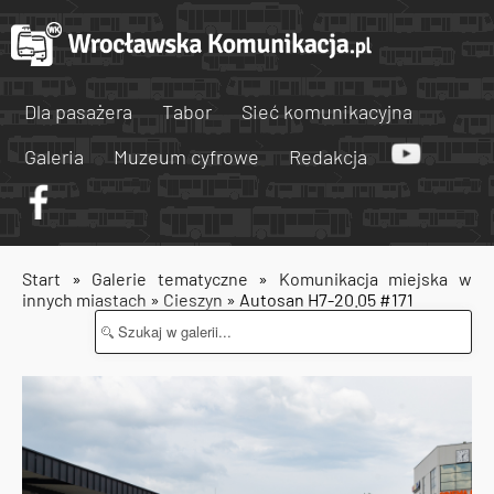
Dla pasażera
Tabor
Sieć komunikacyjna
Galeria
Muzeum cyfrowe
Redakcja
Start
»
Galerie tematyczne
»
Komunikacja miejska w
innych miastach
»
Cieszyn
» Autosan H7-20.05 #171