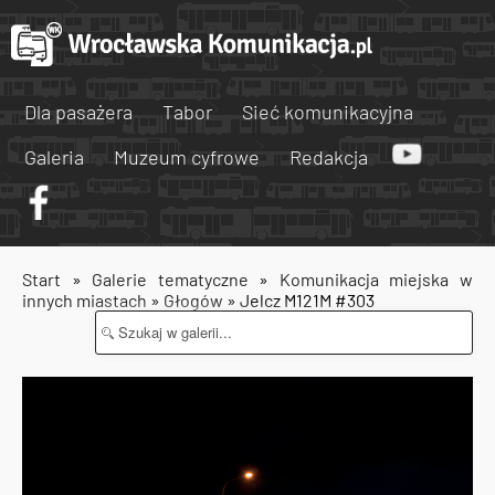
Dla pasażera
Tabor
Sieć komunikacyjna
Galeria
Muzeum cyfrowe
Redakcja
Start
»
Galerie tematyczne
»
Komunikacja miejska w
innych miastach
»
Głogów
» Jelcz M121M #303