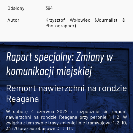
Odsłony
394
Autor
Krzysztof Wołowiec (Journalist &
Photographer)
Raport specjalny: Zmiany w
komunikacji miejskiej
Remont nawierzchni na rondzie
Reagana
W sobotę 4 czerwca 2022 r. rozpocznie się remont
nawierzchni na rondzie Reagana przy peronie 1 i 2. W
związku z tym swoje trasy zmienią linie tramwajowe 1, 2, 10,
33 i 70 oraz autobusowe C, D, 111,...