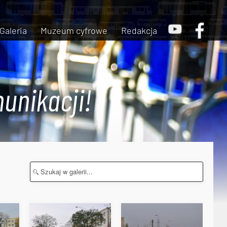
Galeria
Muzeum cyfrowe
Redakcja
unikacji!