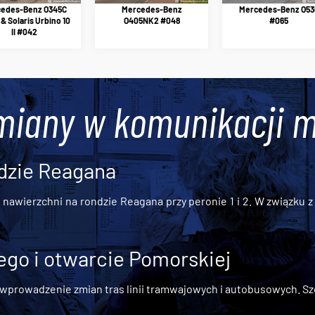
edes-Benz O345C
Mercedes-Benz
Mercedes-Benz O53
& Solaris Urbino 10
O405NK2 #048
#065
II #042
miany w komunikacji m
dzie Reagana
awierzchni na rondzie Reagana przy peronie 1 i 2. W związku z t
go i otwarcie Pomorskiej
 wprowadzenie zmian tras linii tramwajowych i autobusowych. Szc