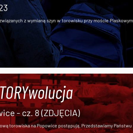
 23
iązanych z wymianą szyn w torowisku przy moście Piaskowym, t
#TORYwolucja
ce - cz. 8 (ZDJĘCIA)
dową torowiska na Popowice
postępują. Przedstawiamy Państwu ob