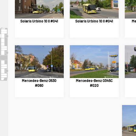
Solaris Urbino 10 II #041
Solaris Urbino 10 II #041
Me
Mercedes-Benz O530
Mercedes-Benz O345C
#060
#020