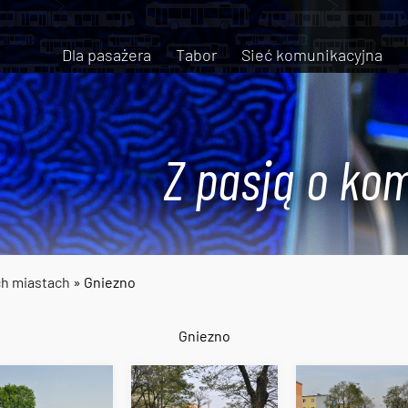
Dla pasażera
Tabor
Sieć komunikacyjna
Z pasją o kom
ch miastach
» Gniezno
Gniezno