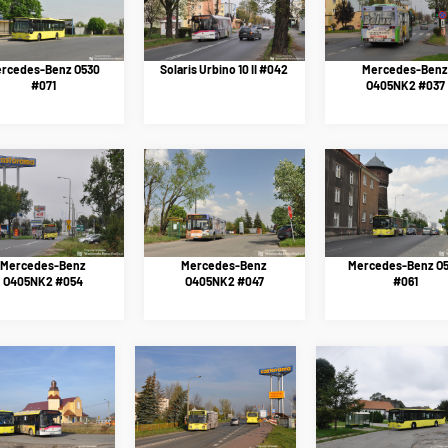
rcedes-Benz O530
Solaris Urbino 10 II #042
Mercedes-Benz
#071
O405NK2 #037
Mercedes-Benz
Mercedes-Benz
Mercedes-Benz O
O405NK2 #054
O405NK2 #047
#061