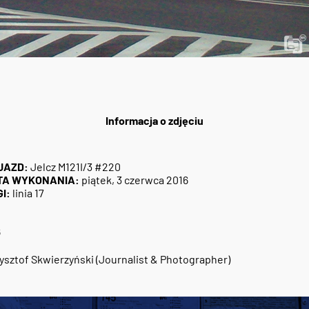
Informacja o zdjęciu
JAZD:
Jelcz M121I/3 #220
TA WYKONANIA:
piątek, 3 czerwca 2016
I:
linia 17
6
ysztof Skwierzyński (Journalist & Photographer)