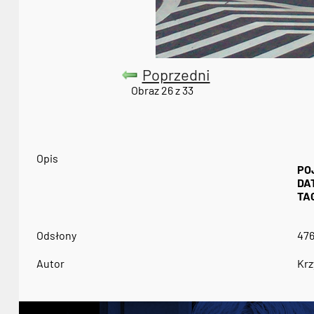
Poprzedni
Obraz 26 z 33
Opis
PO
DA
TAG
Odsłony
47
Autor
Krz