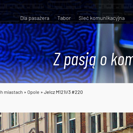
Dla pasażera
Tabor
Sieć komunikacyjna
Z pasją o kom
ch miastach
»
Opole
» Jelcz M121I/3 #220