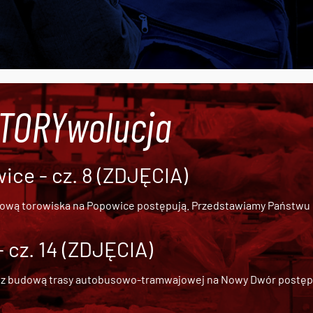
#TORYwolucja
ce - cz. 8 (ZDJĘCIA)
dową torowiska na Popowice
postępują. Przedstawiamy Państwu ob
cz. 14 (ZDJĘCIA)
 z
budową trasy autobusowo-tramwajowej na Nowy Dwór
postępu