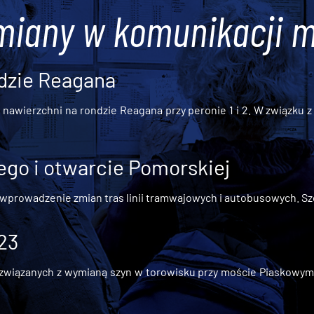
miany w komunikacji m
dzie Reagana
awierzchni na rondzie Reagana przy peronie 1 i 2. W związku z t
go i otwarcie Pomorskiej
 wprowadzenie zmian tras linii tramwajowych i autobusowych. Szc
 23
iązanych z wymianą szyn w torowisku przy moście Piaskowym, t