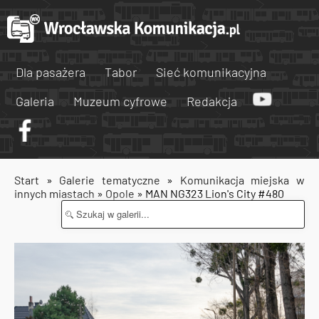
Dla pasażera
Tabor
Sieć komunikacyjna
Galeria
Muzeum cyfrowe
Redakcja
Start
»
Galerie tematyczne
»
Komunikacja miejska w
innych miastach
»
Opole
» MAN NG323 Lion's City #480