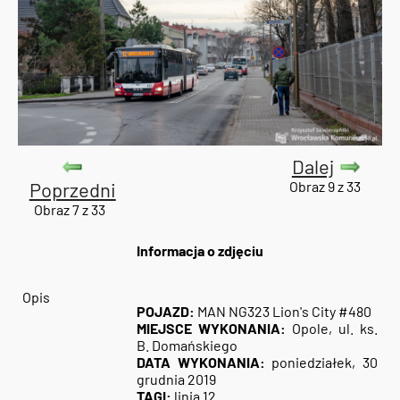
Dalej
Poprzedni
Obraz 9 z 33
Obraz 7 z 33
Informacja o zdjęciu
Opis
POJAZD:
MAN NG323 Lion's City #480
MIEJSCE WYKONANIA:
Opole, ul. ks.
B. Domańskiego
DATA WYKONANIA:
poniedziałek, 30
grudnia 2019
TAGI:
linia 12