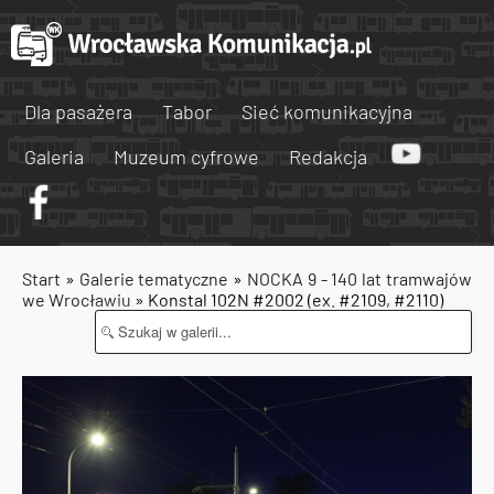
Dla pasażera
Tabor
Sieć komunikacyjna
Galeria
Muzeum cyfrowe
Redakcja
Start
»
Galerie tematyczne
»
NOCKA 9 - 140 lat tramwajów
we Wrocławiu
» Konstal 102N #2002 (ex. #2109, #2110)