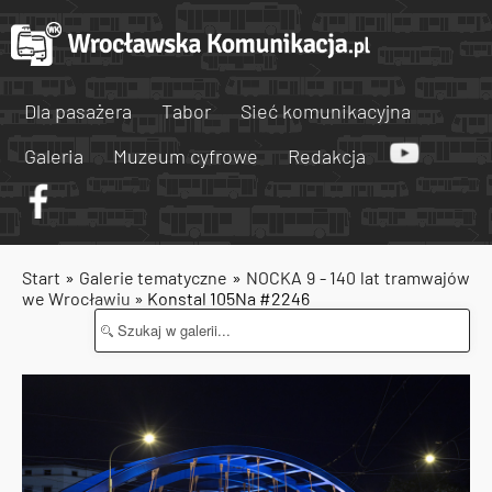
Dla pasażera
Tabor
Sieć komunikacyjna
Galeria
Muzeum cyfrowe
Redakcja
Start
»
Galerie tematyczne
»
NOCKA 9 - 140 lat tramwajów
we Wrocławiu
» Konstal 105Na #2246