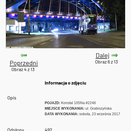
Dalej
Poprzedni
Obraz 6 z 13
Obraz 4 z 13
Informacja o zdjęciu
Opis
POJAZD:
Konstal 105Na #2246
MIEJSCE WYKONANIA:
ul. Grabiszyńska
DATA WYKONANIA:
sobota, 23 września 2017
Odsłony
492