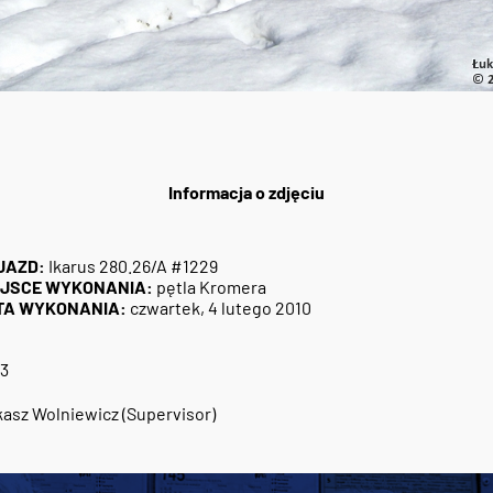
Informacja o zdjęciu
JAZD:
Ikarus 280.26/A #1229
EJSCE WYKONANIA:
pętla Kromera
TA WYKONANIA:
czwartek, 4 lutego 2010
3
asz Wolniewicz (Supervisor)