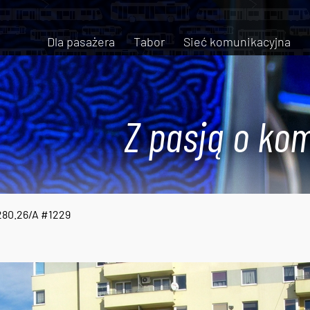
Dla pasażera
Tabor
Sieć komunikacyjna
Z pasją o kom
280.26/A #1229