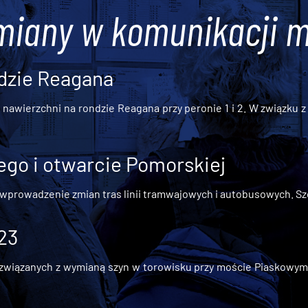
miany w komunikacji m
dzie Reagana
awierzchni na rondzie Reagana przy peronie 1 i 2. W związku z t
go i otwarcie Pomorskiej
 wprowadzenie zmian tras linii tramwajowych i autobusowych. Szc
 23
iązanych z wymianą szyn w torowisku przy moście Piaskowym, t