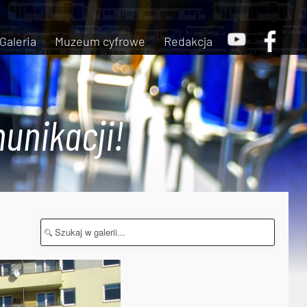
Galeria
Muzeum cyfrowe
Redakcja
unikacji!