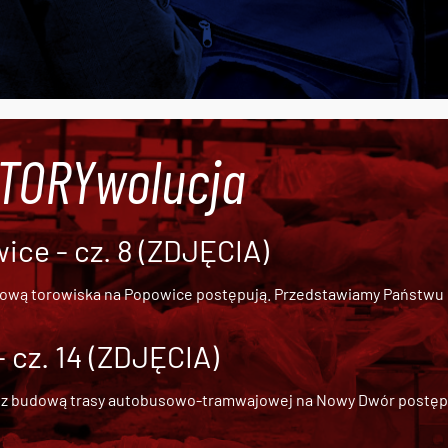
#TORYwolucja
ce - cz. 8 (ZDJĘCIA)
dową torowiska na Popowice
postępują. Przedstawiamy Państwu ob
cz. 14 (ZDJĘCIA)
 z
budową trasy autobusowo-tramwajowej na Nowy Dwór
postępu