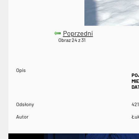
Poprzedni
Obraz 24 z 31
Opis
PO
MI
DA
Odsłony
421
Autor
Łuk