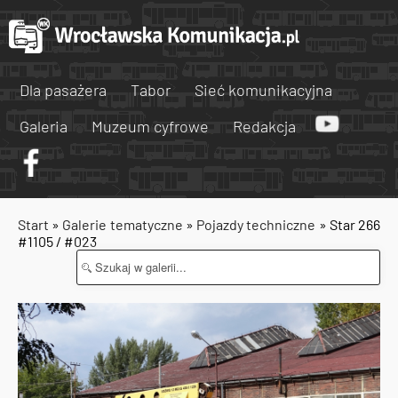
Dla pasażera
Tabor
Sieć komunikacyjna
Galeria
Muzeum cyfrowe
Redakcja
Start
»
Galerie tematyczne
»
Pojazdy techniczne
» Star 266
#1105 / #023