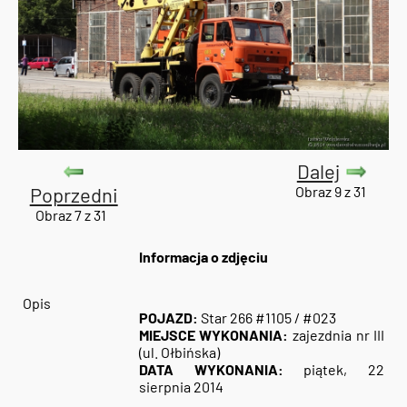
Dalej
Poprzedni
Obraz 9 z 31
Obraz 7 z 31
Informacja o zdjęciu
Opis
POJAZD:
Star 266 #1105 / #023
MIEJSCE WYKONANIA:
zajezdnia nr III
(ul. Ołbińska)
DATA WYKONANIA:
piątek, 22
sierpnia 2014