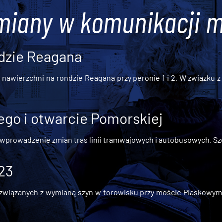
miany w komunikacji m
dzie Reagana
awierzchni na rondzie Reagana przy peronie 1 i 2. W związku z t
go i otwarcie Pomorskiej
 wprowadzenie zmian tras linii tramwajowych i autobusowych. Szc
 23
iązanych z wymianą szyn w torowisku przy moście Piaskowym, t