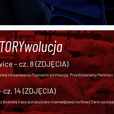
#TORYwolucja
ce - cz. 8 (ZDJĘCIA)
dową torowiska na Popowice
postępują. Przedstawiamy Państwu ob
cz. 14 (ZDJĘCIA)
 z
budową trasy autobusowo-tramwajowej na Nowy Dwór
postępu