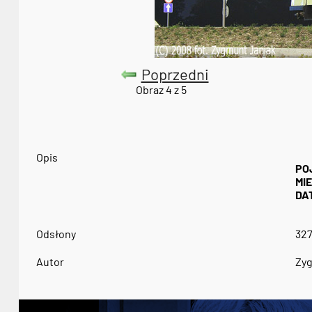
Poprzedni
Obraz 4 z 5
Opis
PO
MI
DA
Odsłony
32
Autor
Zyg