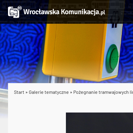
Start
»
Galerie tematyczne
»
Pożegnanie tramwajowych li