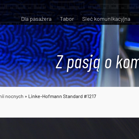
Dla pasażera
Tabor
Sieć komunikacyjna
Z pasją o kom
nii nocnych
» Linke-Hofmann Standard #1217