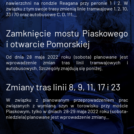
nawierzchni na rondzie Reagana przy peronie 1 i 2. W
związku z tym swoje trasy zmienią linie tramwajowe 1, 2, 10,
33 i 70 oraz autobusowe C, D, 111,...
Zamknięcie mostu Piaskowego
i otwarcie Pomorskiej
Od dnia 28 maja 2022 roku (sobota) planowane jest
wprowadzenie zmian tras linii tramwajowych i
autobusowych. Szczegóły znajdują się poniżej.
Zmiany tras linii 8, 9, 11, 17 i 23
W związku z planowanym przeprowadzeniem prac
związanych z wymianą szyn w torowisku przy moście
Piaskowym, tylko w dniach 28-29 maja 2022 roku (sobota-
niedziela) planowane jest wprowadzenie zmiany...