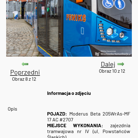
Dalej
Poprzedni
Obraz 10 z 12
Obraz 8 z 12
Informacja o zdjęciu
Opis
POJAZD:
Moderus Beta 205WrAs-MF
17 AC #2707
MIEJSCE WYKONANIA:
zajezdnia
tramwajowa nr IV (ul. Powstańców
Śląskich)