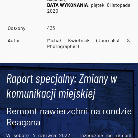
DATA WYKONANIA:
piątek, 6 listopada
2020
Odsłony
433
Autor
Michał Kwietniak (Journalist &
Photographer)
Raport specjalny: Zmiany w
komunikacji miejskiej
Remont nawierzchni na rondzie
Reagana
W sobotę 4 czerwca 2022 r. rozpocznie się remont