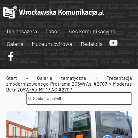
Dla pasażera
Tabor
Sieć komunikacyjna
Galeria
Muzeum cyfrowe
Redakcja
Start
»
Galerie tematyczne
»
Prezentacja
zmodernizowanego Protrama 205WrAs #2707
» Moderus
Beta 205WrAs-MF 17 AC #2707