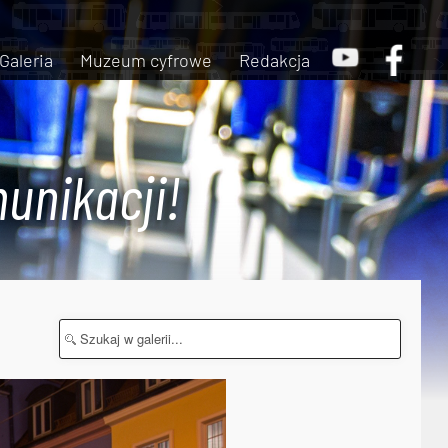
Galeria
Muzeum cyfrowe
Redakcja
unikacji!