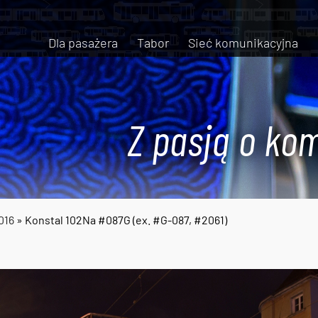
Dla pasażera
Tabor
Sieć komunikacyjna
Z pasją o kom
016
» Konstal 102Na #087G (ex. #G-087, #2061)