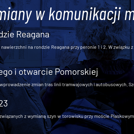
miany w komunikacji m
dzie Reagana
awierzchni na rondzie Reagana przy peronie 1 i 2. W związku z t
go i otwarcie Pomorskiej
 wprowadzenie zmian tras linii tramwajowych i autobusowych. Szc
 23
iązanych z wymianą szyn w torowisku przy moście Piaskowym, t