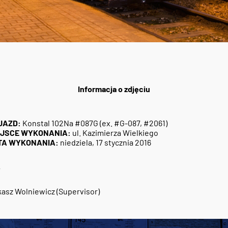
Informacja o zdjęciu
JAZD:
Konstal 102Na #087G (ex. #G-087, #2061)
EJSCE WYKONANIA:
ul. Kazimierza Wielkiego
TA WYKONANIA:
niedziela, 17 stycznia 2016
7
asz Wolniewicz (Supervisor)