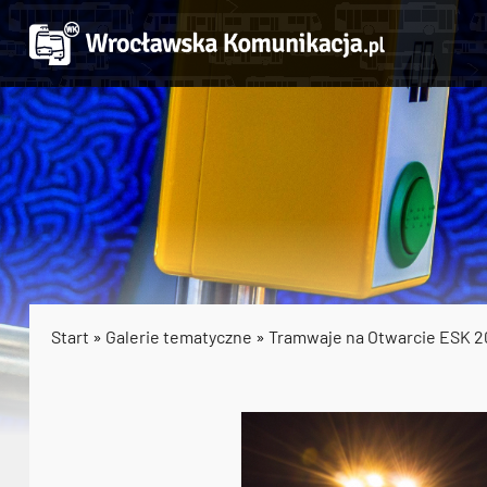
Start
»
Galerie tematyczne
»
Tramwaje na Otwarcie ESK 2