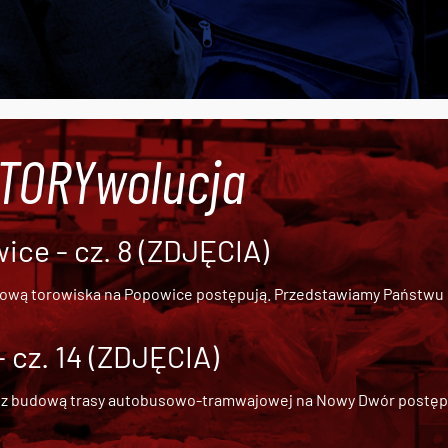
#TORYwolucja
ce - cz. 8 (ZDJĘCIA)
dową torowiska na Popowice
postępują. Przedstawiamy Państwu ob
cz. 14 (ZDJĘCIA)
 z
budową trasy autobusowo-tramwajowej na Nowy Dwór
postępu