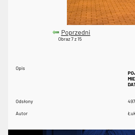
Poprzedni
Obraz 7 z 15
Opis
PO
MI
DA
Odsłony
49
Autor
Łuk