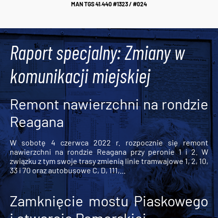
MAN TGS 41.440 #1323 / #024
Raport specjalny: Zmiany w
komunikacji miejskiej
Remont nawierzchni na rondzie
Reagana
W sobotę 4 czerwca 2022 r. rozpocznie się remont
nawierzchni na rondzie Reagana przy peronie 1 i 2. W
związku z tym swoje trasy zmienią linie tramwajowe 1, 2, 10,
33 i 70 oraz autobusowe C, D, 111,...
Zamknięcie mostu Piaskowego
i otwarcie Pomorskiej