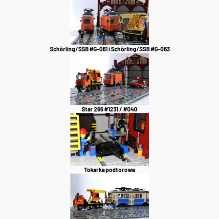
Schörling/SSB #G-061 i Schörling/SSB #G-063
Star 266 #1231 / #040
Tokarka podtorowa