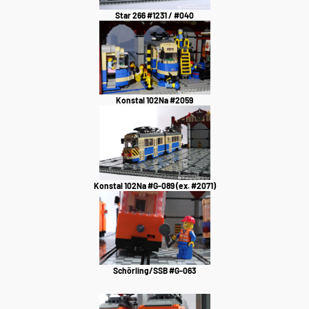
Star 266 #1231 / #040
Konstal 102Na #2059
Konstal 102Na #G-089 (ex. #2071)
Schörling/SSB #G-063