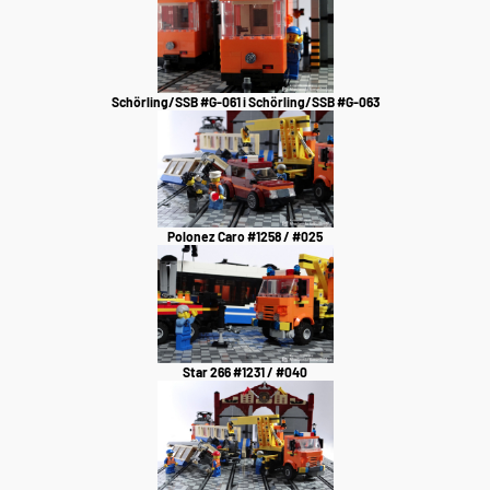
Schörling/SSB #G-061 i Schörling/SSB #G-063
Polonez Caro #1258 / #025
Star 266 #1231 / #040