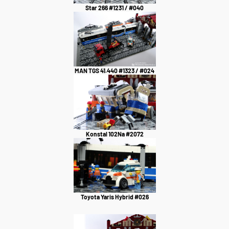
Star 266 #1231 / #040
MAN TGS 41.440 #1323 / #024
Konstal 102Na #2072
Toyota Yaris Hybrid #026