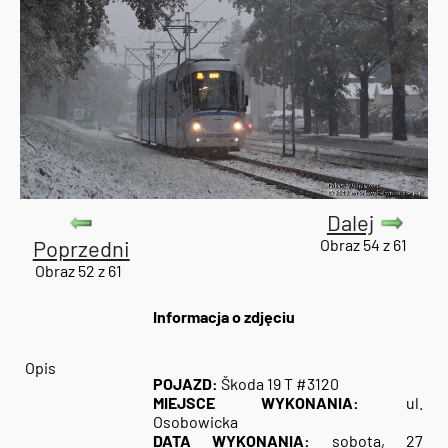
Dalej
Poprzedni
Obraz 54 z 61
Obraz 52 z 61
Informacja o zdjęciu
Opis
POJAZD:
Škoda 19 T #3120
MIEJSCE WYKONANIA:
ul.
Osobowicka
DATA WYKONANIA:
sobota, 27