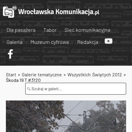
Dla pasażera
Tabor
Sieć komunikacyjna
Galeria
Muzeum cyfrowe
Redakcja
Start
»
Galerie tematyczne
»
Wszystkich Świętych 2012
»
Škoda 19 T #3120