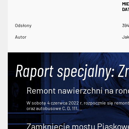
MI
DA
Odsłony
39
Autor
Jak
Raport specjalny: Z
Remont nawierzchni na ron
W sobotę 4 czerwca 2022 r. rozpocznie się remont n
oraz autobusowe C, D, 111,...
Zamknięcie mostu Piaskowe