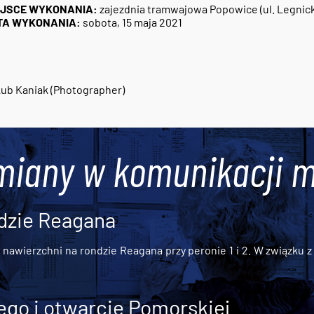
EJSCE WYKONANIA:
zajezdnia tramwajowa Popowice (ul. Legnic
TA WYKONANIA:
sobota, 15 maja 2021
4
ub Kaniak (Photographer)
miany w komunikacji m
dzie Reagana
awierzchni na rondzie Reagana przy peronie 1 i 2. W związku z t
go i otwarcie Pomorskiej