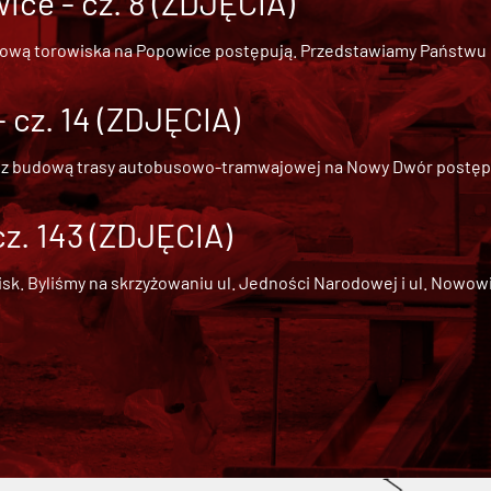
ce - cz. 8 (ZDJĘCIA)
dową torowiska na Popowice
postępują. Przedstawiamy Państwu ob
cz. 14 (ZDJĘCIA)
 z
budową trasy autobusowo-tramwajowej na Nowy Dwór
postępu
cz. 143 (ZDJĘCIA)
 Byliśmy na skrzyżowaniu ul. Jedności Narodowej i ul. Nowowiejs