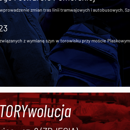
 wprowadzenie zmian tras linii tramwajowych i autobusowych. Szc
 23
iązanych z wymianą szyn w torowisku przy moście Piaskowym, t
#TORYwolucja