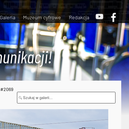
Galeria
Muzeum cyfrowe
Redakcja
unikacji!
a #2069