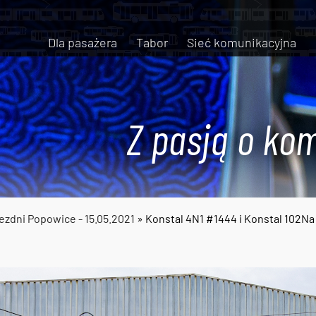
Dla pasażera
Tabor
Sieć komunikacyjna
Z pasją o kom
zdni Popowice - 15.05.2021
» Konstal 4N1 #1444 i Konstal 102N