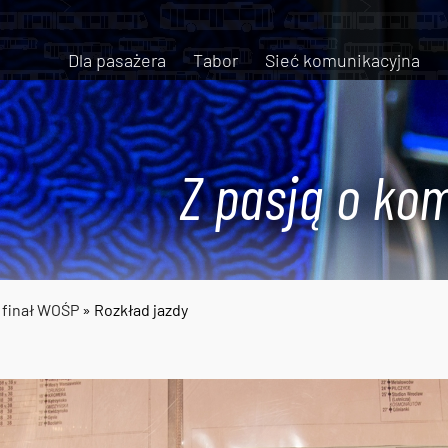
Dla pasażera
Tabor
Sieć komunikacyjna
Z pasją o kom
 finał WOŚP
» Rozkład jazdy