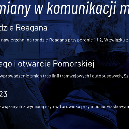
miany w komunikacji m
dzie Reagana
awierzchni na rondzie Reagana przy peronie 1 i 2. W związku z t
go i otwarcie Pomorskiej
 wprowadzenie zmian tras linii tramwajowych i autobusowych. Szc
 23
iązanych z wymianą szyn w torowisku przy moście Piaskowym, t