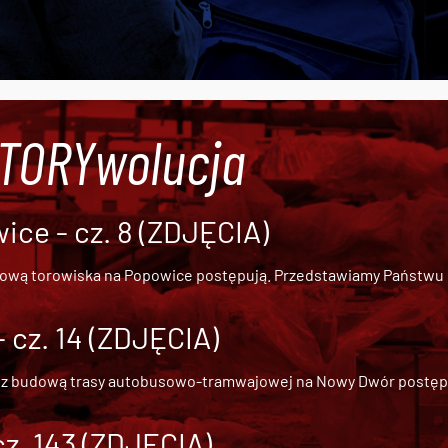
#TORYwolucja
ce - cz. 8 (ZDJĘCIA)
dową torowiska na Popowice
postępują. Przedstawiamy Państwu ob
cz. 14 (ZDJĘCIA)
 z
budową trasy autobusowo-tramwajowej na Nowy Dwór
postępu
cz. 143 (ZDJĘCIA)