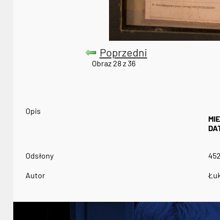
Poprzedni
Obraz 28 z 36
Opis
MI
DA
Odsłony
45
Autor
Łuk