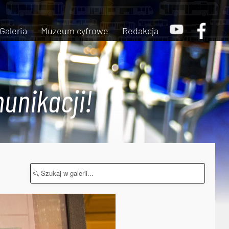
Galeria
Muzeum cyfrowe
Redakcja
unikacji!