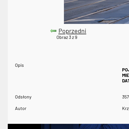
Poprzedni
Obraz 3 z 9
Opis
PO
MI
DA
Odsłony
357
Autor
Krz