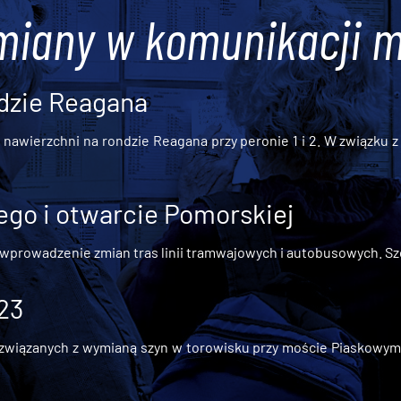
miany w komunikacji m
dzie Reagana
awierzchni na rondzie Reagana przy peronie 1 i 2. W związku z t
go i otwarcie Pomorskiej
 wprowadzenie zmian tras linii tramwajowych i autobusowych. Szc
 23
iązanych z wymianą szyn w torowisku przy moście Piaskowym, t