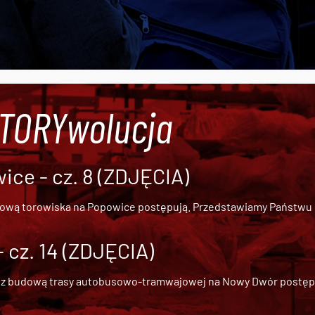
#TORYwolucja
ce - cz. 8 (ZDJĘCIA)
dową torowiska na Popowice
postępują. Przedstawiamy Państwu ob
cz. 14 (ZDJĘCIA)
 z
budową trasy autobusowo-tramwajowej na Nowy Dwór
postępu