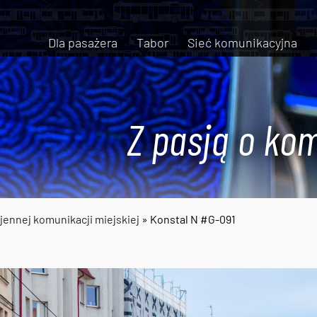
Dla pasażera
Tabor
Sieć komunikacyjna
Z pasją o kom
ojennej komunikacji miejskiej
» Konstal N #G-091