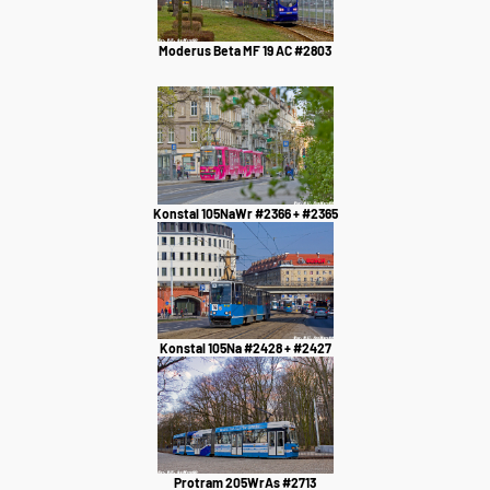
Moderus Beta MF 19 AC #2803
Konstal 105NaWr #2366 + #2365
Konstal 105Na #2428 + #2427
Protram 205WrAs #2713