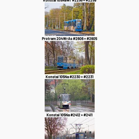
Konstal 105NaWr #2258 + #2259
Protram 204WrAs #2606 + #2605
Konstal 105Na #2230 + #2231
Konstal 105Na #2412 + #2411