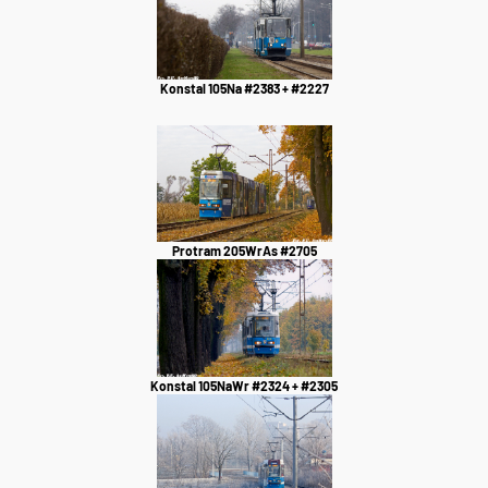
Konstal 105Na #2383 + #2227
Protram 205WrAs #2705
Konstal 105NaWr #2324 + #2305