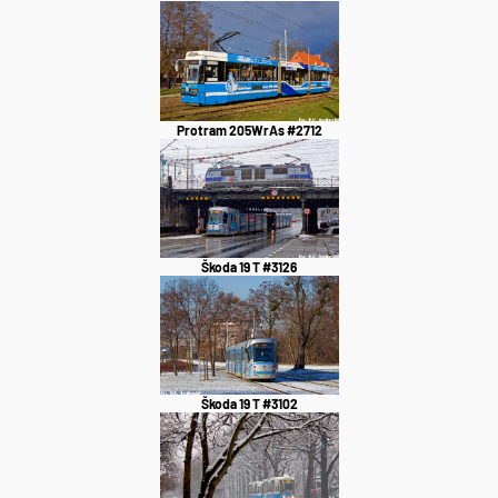
Protram 205WrAs #2712
Škoda 19 T #3126
Škoda 19 T #3102