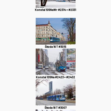
Konstal 105NaWr #2314 + #2331
Škoda 16 T #3015
Konstal 105Na #2423 + #2402
Škoda 16 T #3007