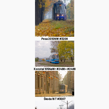
Pesa 2010NW #3208
Konstal 105NaWr #2498 + #2499
Škoda 16 T #3007