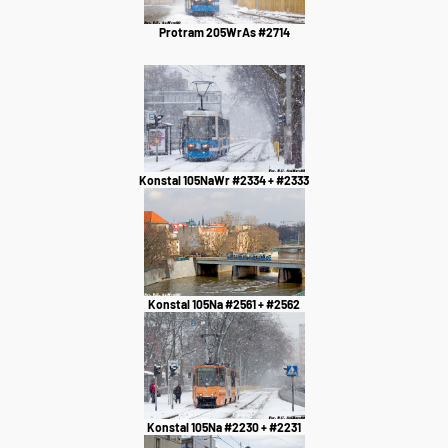
Protram 205WrAs #2714
Konstal 105NaWr #2334 + #2333
Konstal 105Na #2561 + #2562
Konstal 105Na #2230 + #2231