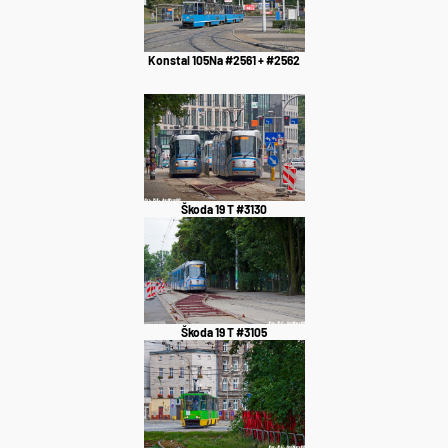
Konstal 105Na #2561 + #2562
Škoda 19 T #3130
Škoda 19 T #3105