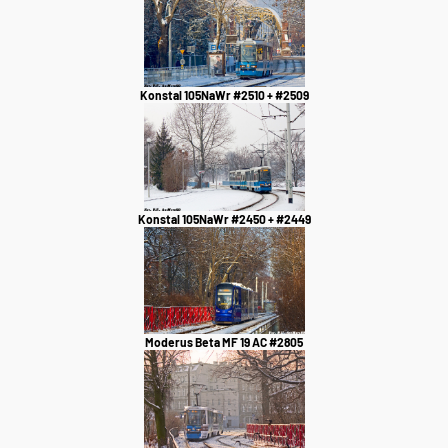
Konstal 105NaWr #2510 + #2509
Konstal 105NaWr #2450 + #2449
Moderus Beta MF 19 AC #2805