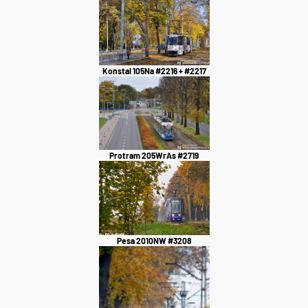
Konstal 105Na #2216 + #2217
Protram 205WrAs #2719
Pesa 2010NW #3208