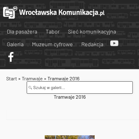
Dla pasażera
Tabor
Sieć komunikacyjna
Galeria
Muzeum cyfrowe
Redakcja
Start
»
Tramwaje
» Tramwaje 2016
Tramwaje 2016