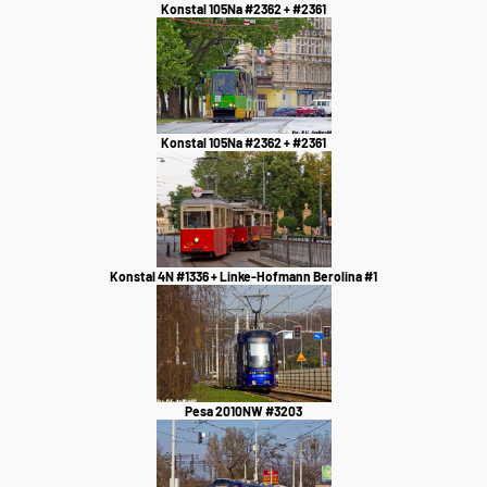
Konstal 105Na #2362 + #2361
Konstal 105Na #2362 + #2361
Konstal 4N #1336 + Linke-Hofmann Berolina #1
Pesa 2010NW #3203