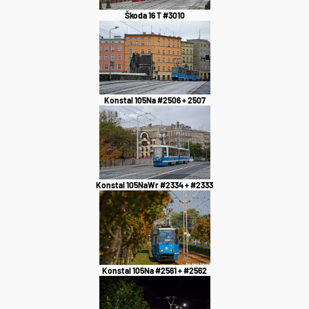
Škoda 16 T #3010
Konstal 105Na #2506 + 2507
Konstal 105NaWr #2334 + #2333
Konstal 105Na #2561 + #2562