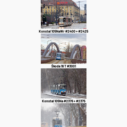
Konstal 105NaWr #2400 + #2425
Škoda 16 T #3001
Konstal 105Na #2376 + #2375