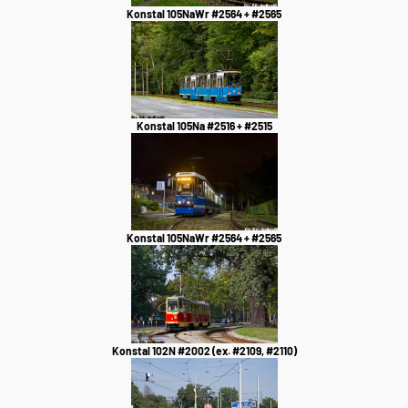
Konstal 105NaWr #2564 + #2565
Konstal 105Na #2516 + #2515
Konstal 105NaWr #2564 + #2565
Konstal 102N #2002 (ex. #2109, #2110)