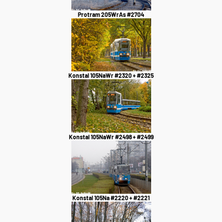
Protram 205WrAs #2704
Konstal 105NaWr #2320 + #2325
Konstal 105NaWr #2498 + #2499
Konstal 105Na #2220 + #2221