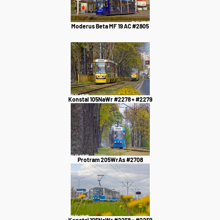
Moderus Beta MF 19 AC #2805
Konstal 105NaWr #2278 + #2279
Protram 205WrAs #2708