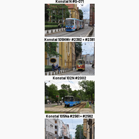
Konstal N #G-071
Konstal 105NWr #2382 + #2381
Konstal 102N #2002
Konstal 105Na #2561 + #2562