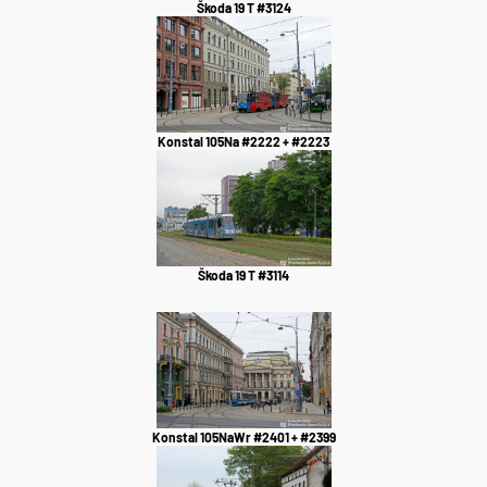
Škoda 19 T #3124
Konstal 105Na #2222 + #2223
Škoda 19 T #3114
Konstal 105NaWr #2401 + #2399