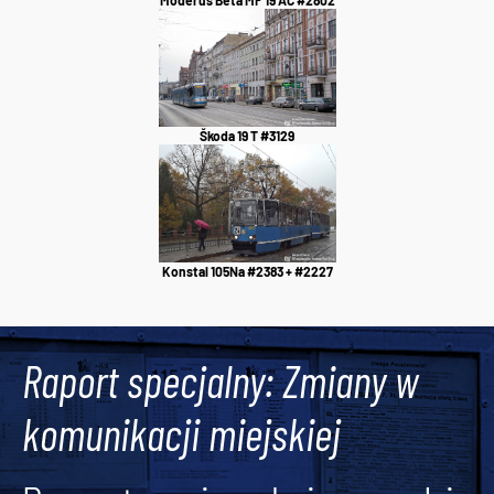
Škoda 19 T #3129
Konstal 105Na #2383 + #2227
Raport specjalny: Zmiany w
komunikacji miejskiej