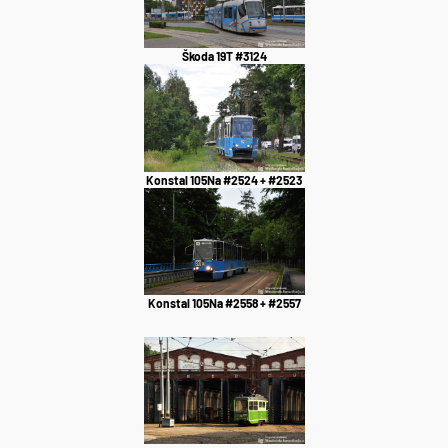
Škoda 19T #3124
Konstal 105Na #2524 + #2523
Konstal 105Na #2558 + #2557