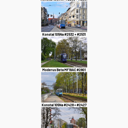
Konstal 105Na #2532 + #2531
Moderus Beta MF19AC #2801
Konstal 105Na #2428 + #2427