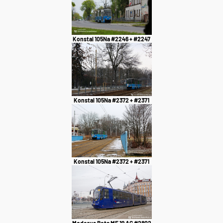
Konstal 105Na #2246 + #2247
Konstal 105Na #2372 + #2371
Konstal 105Na #2372 + #2371
Moderus Beta MF 19 AC #2802