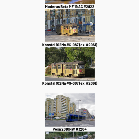
Moderus Beta MF 19 AC #2822
Konstal 102Na #G-087 (ex. #2061)
Konstal 102Na #G-087 (ex. #2061)
Pesa 2010NW #3204