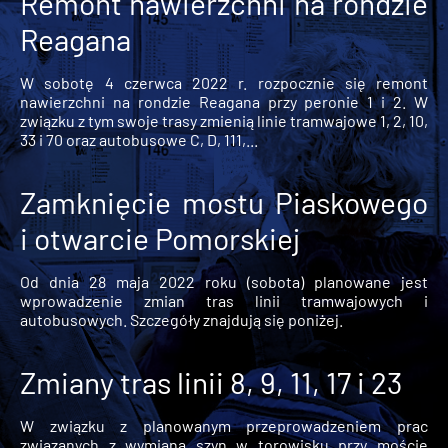
Remont nawierzchni na rondzie
Reagana
W sobotę 4 czerwca 2022 r. rozpocznie się remont
nawierzchni na rondzie Reagana przy peronie 1 i 2. W
związku z tym swoje trasy zmienią linie tramwajowe 1, 2, 10,
33 i 70 oraz autobusowe C, D, 111,...
Zamknięcie mostu Piaskowego
i otwarcie Pomorskiej
Od dnia 28 maja 2022 roku (sobota) planowane jest
wprowadzenie zmian tras linii tramwajowych i
autobusowych. Szczegóły znajdują się poniżej.
Zmiany tras linii 8, 9, 11, 17 i 23
W związku z planowanym przeprowadzeniem prac
związanych z wymianą szyn w torowisku przy moście