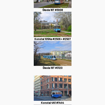
Škoda 16T #3008
Konstal 105Na #2506 + #2507
Škoda 19T #3120
Konstal 4N1 #1444