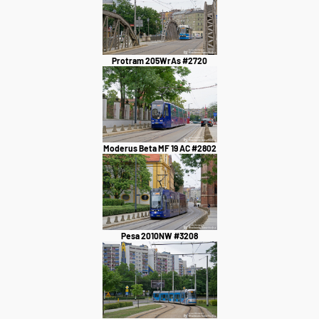
Protram 205WrAs #2720
Moderus Beta MF 19 AC #2802
Pesa 2010NW #3208