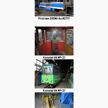
Protram 205WrAs #271?
Konstal 4N #P-21
Konstal 4N #P-21