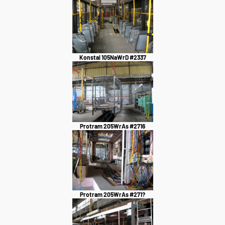
Konstal 105NaWrD #2337
Protram 205WrAs #2716
Protram 205WrAs #271?