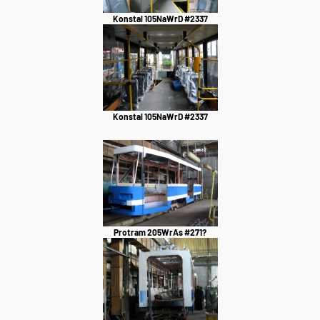
Konstal 105NaWrD #2337
Konstal 105NaWrD #2337
Protram 205WrAs #271?