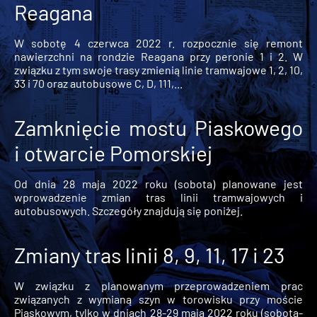
Reagana
W sobotę 4 czerwca 2022 r. rozpocznie się remont
nawierzchni na rondzie Reagana przy peronie 1 i 2. W
związku z tym swoje trasy zmienią linie tramwajowe 1, 2, 10,
33 i 70 oraz autobusowe C, D, 111,...
Zamknięcie mostu Piaskowego
i otwarcie Pomorskiej
Od dnia 28 maja 2022 roku (sobota) planowane jest
wprowadzenie zmian tras linii tramwajowych i
autobusowych. Szczegóły znajdują się poniżej.
Zmiany tras linii 8, 9, 11, 17 i 23
W związku z planowanym przeprowadzeniem prac
związanych z wymianą szyn w torowisku przy moście
Piaskowym, tylko w dniach 28-29 maja 2022 roku (sobota-