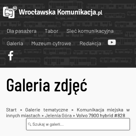
Dla pasażera
Tabor
Sieć komunikacyjna
Galeria
Muzeum cyfrowe
Redakcja
Galeria zdjęć
Start
»
Galerie tematyczne
»
Komunikacja miejska w
innych miastach
»
Jelenia Góra
» Volvo 7900 hybrid #828