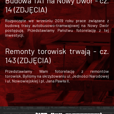
Budowa TAT na Nowy Dwór - cz.
14 (ZDJĘCIA)
Rozpoczęte we wrześniu 2019 roku prace związane z
budową trasy autobusowo-tramwajowej na Nowy Dwór
postępują. Przedstawiamy Państwu fotorelację z tej
inwestycji.
Remonty torowisk trwają - cz.
143 (ZDJĘCIA)
Przedstawiamy Wam fotorelację z remontów
torowisk. Byliśmy na skrzyżowaniu ul. Jedności Narodowej
i ul. Nowowiejskiej i pl. Jana Pawła II.