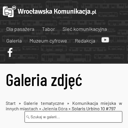
Dla pasażera
Tabor
Sieć komunikacyjna
Galeria
Muzeum cyfrowe
Redakcja
Galeria zdjęć
Start
»
Galerie tematyczne
»
Komunikacja miejska w
innych miastach
»
Jelenia Góra
» Solaris Urbino 10 #797