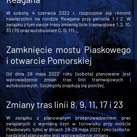
W sobotę 4 czerwca 2022 r. rozpocznie się remont
nawierzchni na rondzie Reagana przy peronie 1 i 2. W
związku z tym swoje trasy zmienią linie tramwajowe 1, 2, 10,
33 i 70 oraz autobusowe C, D, 111,...
Zamknięcie mostu Piaskowego
i otwarcie Pomorskiej
Od dnia 28 maja 2022 roku (sobota) planowane jest
wprowadzenie zmian tras linii tramwajowych i
autobusowych. Szczegóły znajdują się poniżej.
Zmiany tras linii 8, 9, 11, 17 i 23
W związku z planowanym przeprowadzeniem prac
związanych z wymianą szyn w torowisku przy moście
Piaskowym, tylko w dniach 28-29 maja 2022 roku (sobota-
niedziela) planowane jest wprowadzenie zmiany...