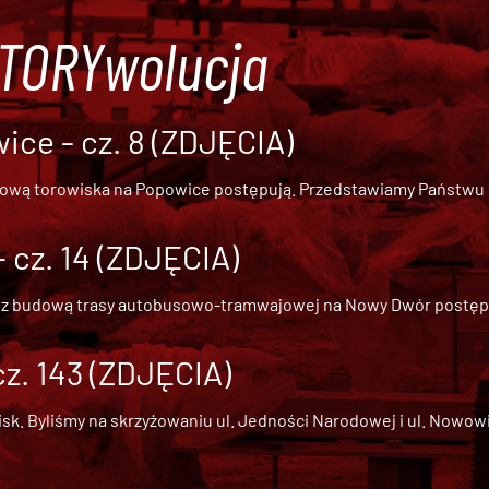
#TORYwolucja
ce - cz. 8 (ZDJĘCIA)
dową torowiska na Popowice
postępują. Przedstawiamy Państwu ob
cz. 14 (ZDJĘCIA)
 z
budową trasy autobusowo-tramwajowej na Nowy Dwór
postępu
cz. 143 (ZDJĘCIA)
 Byliśmy na skrzyżowaniu ul. Jedności Narodowej i ul. Nowowiejs