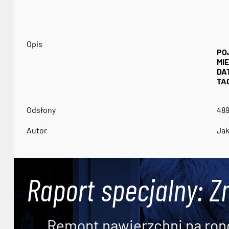
Opis
PO
MI
DA
TAG
Odsłony
48
Autor
Jak
Raport specjalny: Z
Remont nawierzchni na ron