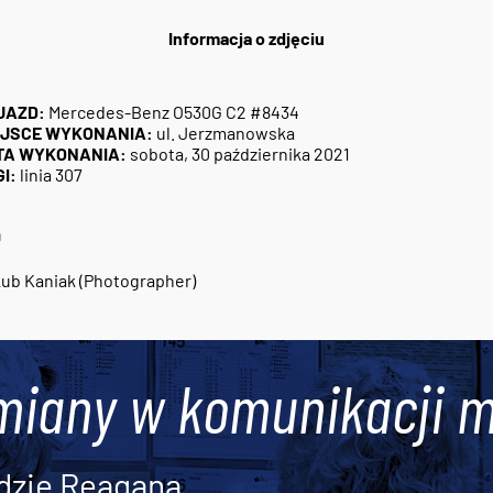
Informacja o zdjęciu
JAZD:
Mercedes-Benz O530G C2 #8434
EJSCE WYKONANIA:
ul. Jerzmanowska
TA WYKONANIA:
sobota, 30 października 2021
I:
linia 307
9
ub Kaniak (Photographer)
miany w komunikacji m
dzie Reagana