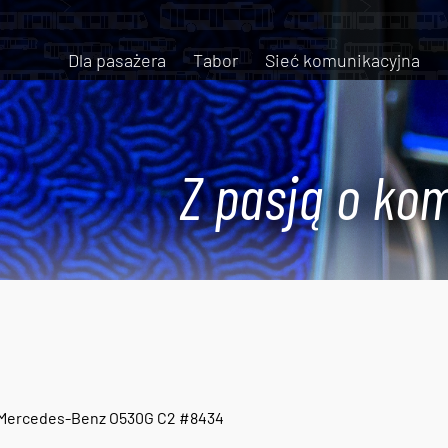
Dla pasażera
Tabor
Sieć komunikacyjna
Z pasją o kom
Mercedes-Benz O530G C2 #8434