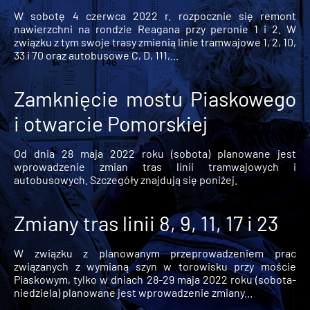
W sobotę 4 czerwca 2022 r. rozpocznie się remont
nawierzchni na rondzie Reagana przy peronie 1 i 2. W
związku z tym swoje trasy zmienią linie tramwajowe 1, 2, 10,
33 i 70 oraz autobusowe C, D, 111,...
Zamknięcie mostu Piaskowego
i otwarcie Pomorskiej
Od dnia 28 maja 2022 roku (sobota) planowane jest
wprowadzenie zmian tras linii tramwajowych i
autobusowych. Szczegóły znajdują się poniżej.
Zmiany tras linii 8, 9, 11, 17 i 23
W związku z planowanym przeprowadzeniem prac
związanych z wymianą szyn w torowisku przy moście
Piaskowym, tylko w dniach 28-29 maja 2022 roku (sobota-
niedziela) planowane jest wprowadzenie zmiany...