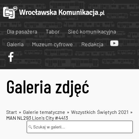
Dla pasażera
Tabor
Sieć komunikacyjna
Galeria
Muzeum cyfrowe
Redakcja
Galeria zdjęć
Start
»
Galerie tematyczne
»
Wszystkich Świętych 2021
»
MAN NL293 Lion's City #4413