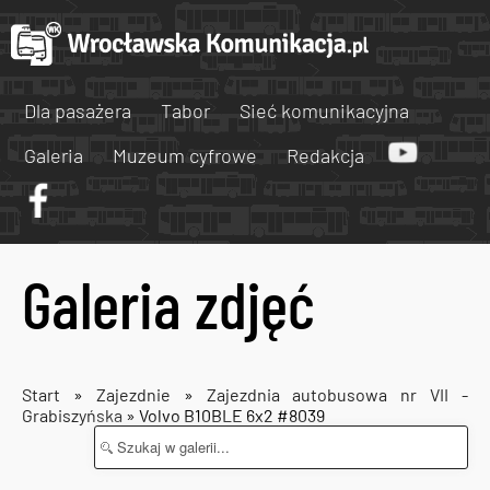
Dla pasażera
Tabor
Sieć komunikacyjna
Galeria
Muzeum cyfrowe
Redakcja
Galeria zdjęć
Start
»
Zajezdnie
»
Zajezdnia autobusowa nr VII -
Grabiszyńska
» Volvo B10BLE 6x2 #8039