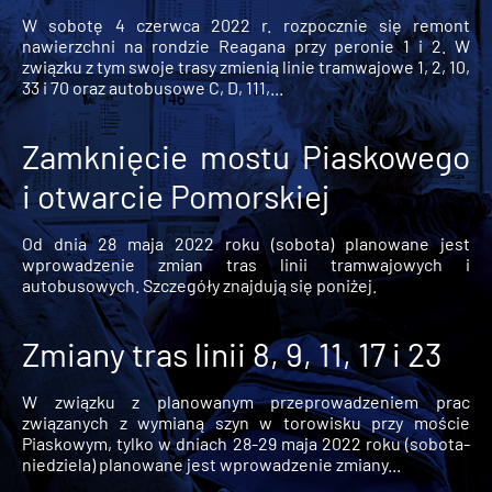
W sobotę 4 czerwca 2022 r. rozpocznie się remont
nawierzchni na rondzie Reagana przy peronie 1 i 2. W
związku z tym swoje trasy zmienią linie tramwajowe 1, 2, 10,
33 i 70 oraz autobusowe C, D, 111,...
Zamknięcie mostu Piaskowego
i otwarcie Pomorskiej
Od dnia 28 maja 2022 roku (sobota) planowane jest
wprowadzenie zmian tras linii tramwajowych i
autobusowych. Szczegóły znajdują się poniżej.
Zmiany tras linii 8, 9, 11, 17 i 23
W związku z planowanym przeprowadzeniem prac
związanych z wymianą szyn w torowisku przy moście
Piaskowym, tylko w dniach 28-29 maja 2022 roku (sobota-
niedziela) planowane jest wprowadzenie zmiany...