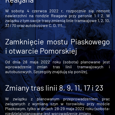
W sobotę 4 czerwca 2022 r. rozpocznie się remont
nawierzchni na rondzie Reagana przy peronie 1 i 2. W
związku z tym swoje trasy zmienią linie tramwajowe 1, 2, 10,
33 i 70 oraz autobusowe C, D, 111,...
Zamknięcie mostu Piaskowego
i otwarcie Pomorskiej
Od dnia 28 maja 2022 roku (sobota) planowane jest
wprowadzenie zmian tras linii tramwajowych i
autobusowych. Szczegóły znajdują się poniżej.
Zmiany tras linii 8, 9, 11, 17 i 23
W związku z planowanym przeprowadzeniem prac
związanych z wymianą szyn w torowisku przy moście
Piaskowym, tylko w dniach 28-29 maja 2022 roku (sobota-
niedziela) planowane jest wprowadzenie zmiany...