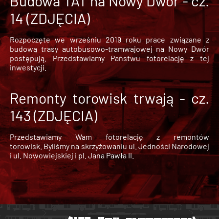
Budowa TAT na Nowy Dwór - cz.
14 (ZDJĘCIA)
Rozpoczęte we wrześniu 2019 roku prace związane z
budową trasy autobusowo-tramwajowej na Nowy Dwór
postępują. Przedstawiamy Państwu fotorelację z tej
inwestycji.
Remonty torowisk trwają - cz.
143 (ZDJĘCIA)
Przedstawiamy Wam fotorelację z remontów
torowisk. Byliśmy na skrzyżowaniu ul. Jedności Narodowej
i ul. Nowowiejskiej i pl. Jana Pawła II.