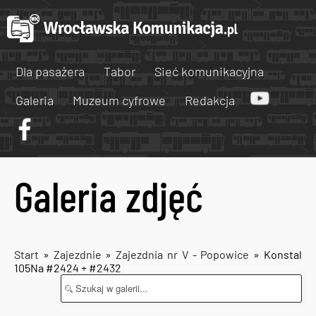
Dla pasażera
Tabor
Sieć komunikacyjna
Galeria
Muzeum cyfrowe
Redakcja
Galeria zdjęć
Start
»
Zajezdnie
»
Zajezdnia nr V - Popowice
» Konstal
105Na #2424 + #2432