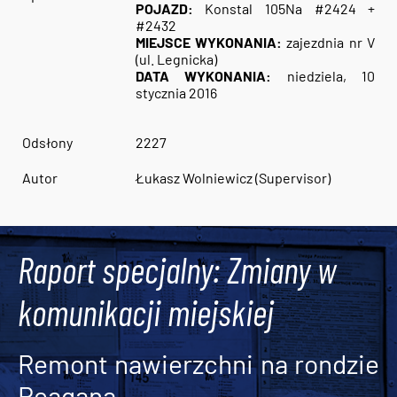
POJAZD:
Konstal 105Na #2424 +
#2432
MIEJSCE WYKONANIA:
zajezdnia nr V
(ul. Legnicka)
DATA WYKONANIA:
niedziela, 10
stycznia 2016
Odsłony
2227
Autor
Łukasz Wolniewicz (Supervisor)
Raport specjalny: Zmiany w
komunikacji miejskiej
Remont nawierzchni na rondzie
Reagana