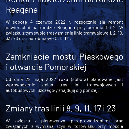
Reagana
W sobotę 4 czerwca 2022 r. rozpocznie się remont
nawierzchni na rondzie Reagana przy peronie 1 i 2. W
związku z tym swoje trasy zmienią linie tramwajowe 1, 2, 10,
33 i 70 oraz autobusowe C, D, 111,...
Zamknięcie mostu Piaskowego
i otwarcie Pomorskiej
Od dnia 28 maja 2022 roku (sobota) planowane jest
wprowadzenie zmian tras linii tramwajowych i
autobusowych. Szczegóły znajdują się poniżej.
Zmiany tras linii 8, 9, 11, 17 i 23
W związku z planowanym przeprowadzeniem prac
związanych z wymianą szyn w torowisku przy moście