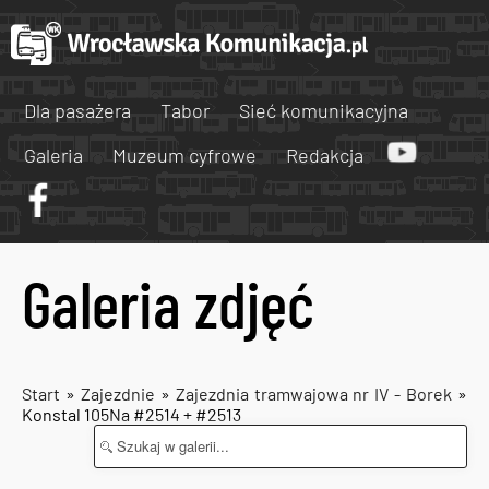
Dla pasażera
Tabor
Sieć komunikacyjna
Galeria
Muzeum cyfrowe
Redakcja
Galeria zdjęć
Start
»
Zajezdnie
»
Zajezdnia tramwajowa nr IV - Borek
»
Konstal 105Na #2514 + #2513