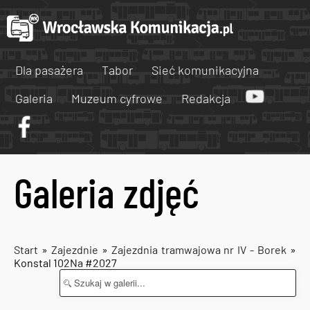
Dla pasażera
Tabor
Sieć komunikacyjna
Galeria
Muzeum cyfrowe
Redakcja
Galeria zdjęć
Start
»
Zajezdnie
»
Zajezdnia tramwajowa nr IV - Borek
»
Konstal 102Na #2027