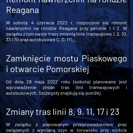
Reagana
W sobotę 4 czerwca 2022 r. rozpocznie się remont
nawierzchni na rondzie Reagana przy peronie 1 i 2. W
związku z tym swoje trasy zmienią linie tramwajowe 1, 2, 10,
33 i 70 oraz autobusowe C, D, 111,...
Zamknięcie mostu Piaskowego
i otwarcie Pomorskiej
Od dnia 28 maja 2022 roku (sobota) planowane jest
wprowadzenie zmian tras linii tramwajowych i
autobusowych. Szczegóły znajdują się poniżej.
Zmiany tras linii 8, 9, 11, 17 i 23
W związku z planowanym przeprowadzeniem prac
związanych z wymianą szyn w torowisku przy moście