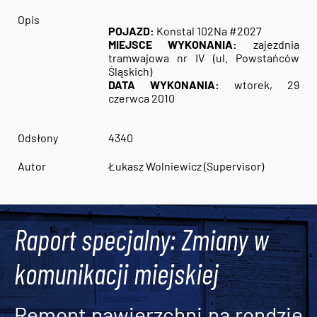
Opis
POJAZD:
Konstal 102Na #2027
MIEJSCE WYKONANIA:
zajezdnia
tramwajowa nr IV (ul. Powstańców
Śląskich)
DATA WYKONANIA:
wtorek, 29
czerwca 2010
Odsłony
4340
Autor
Łukasz Wolniewicz (Supervisor)
Raport specjalny: Zmiany w
komunikacji miejskiej
Remont nawierzchni na rondzie