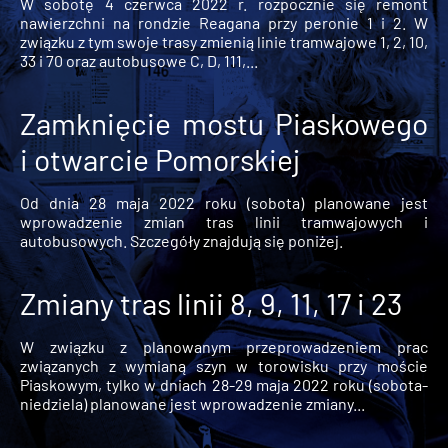
W sobotę 4 czerwca 2022 r. rozpocznie się remont
nawierzchni na rondzie Reagana przy peronie 1 i 2. W
związku z tym swoje trasy zmienią linie tramwajowe 1, 2, 10,
33 i 70 oraz autobusowe C, D, 111,...
Zamknięcie mostu Piaskowego
i otwarcie Pomorskiej
Od dnia 28 maja 2022 roku (sobota) planowane jest
wprowadzenie zmian tras linii tramwajowych i
autobusowych. Szczegóły znajdują się poniżej.
Zmiany tras linii 8, 9, 11, 17 i 23
W związku z planowanym przeprowadzeniem prac
związanych z wymianą szyn w torowisku przy moście
Piaskowym, tylko w dniach 28-29 maja 2022 roku (sobota-
niedziela) planowane jest wprowadzenie zmiany...