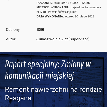
POJAZD:
Konstal 105Na #2356 + #2355
MIEJSCE WYKONANIA:
zajezdnia tramwajowa
nr IV (ul. Powstańców Śląskich)
DATA WYKONANIA:
wtorek, 20 lutego 2018
Odsłony
1096
Autor
Łukasz Wolniewicz (Supervisor)
Raport specjalny: Zmiany w
komunikacji miejskiej
Remont nawierzchni na rondzie
Reagana