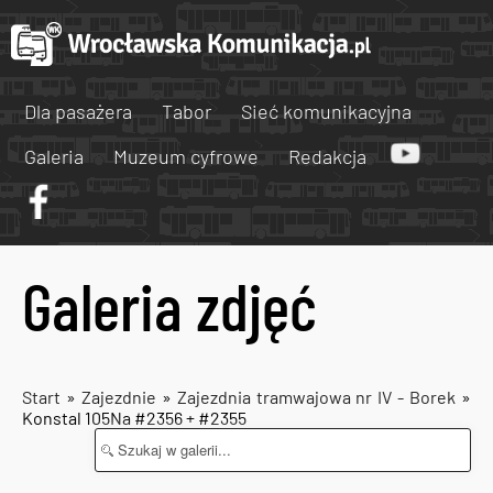
Dla pasażera
Tabor
Sieć komunikacyjna
Galeria
Muzeum cyfrowe
Redakcja
Galeria zdjęć
Start
»
Zajezdnie
»
Zajezdnia tramwajowa nr IV - Borek
»
Konstal 105Na #2356 + #2355