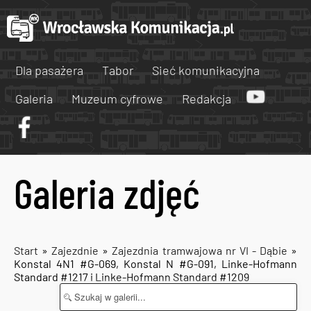
Dla pasażera
Tabor
Sieć komunikacyjna
Galeria
Muzeum cyfrowe
Redakcja
Galeria zdjęć
Start
»
Zajezdnie
»
Zajezdnia tramwajowa nr VI - Dąbie
»
Konstal 4N1 #G-069, Konstal N #G-091, Linke-Hofmann
Standard #1217 i Linke-Hofmann Standard #1209