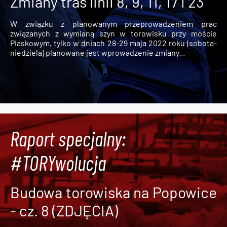
Zmiany tras linii 8, 9, 11, 17 i 23
W związku z planowanym przeprowadzeniem prac
związanych z wymianą szyn w torowisku przy moście
Piaskowym, tylko w dniach 28-29 maja 2022 roku (sobota-
niedziela) planowane jest wprowadzenie zmiany...
Raport specjalny:
#TORYwolucja
Budowa torowiska na Popowice
- cz. 8 (ZDJĘCIA)