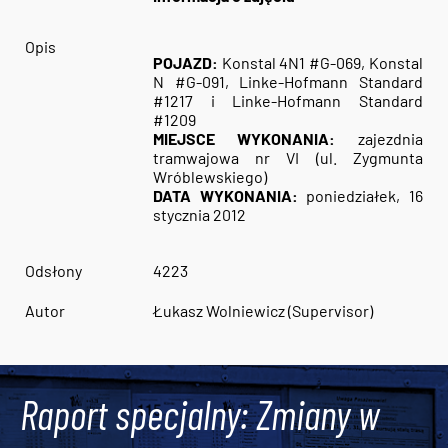
Opis
POJAZD:
Konstal 4N1 #G-069, Konstal
N #G-091, Linke-Hofmann Standard
#1217 i Linke-Hofmann Standard
#1209
MIEJSCE WYKONANIA:
zajezdnia
tramwajowa nr VI (ul. Zygmunta
Wróblewskiego)
DATA WYKONANIA:
poniedziałek, 16
stycznia 2012
Odsłony
4223
Autor
Łukasz Wolniewicz (Supervisor)
Raport specjalny: Zmiany w