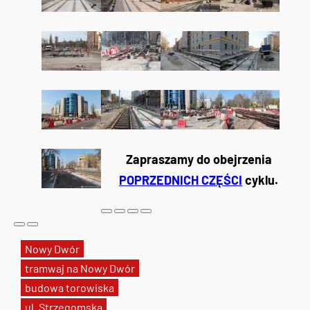
Zapraszamy do obejrzenia
POPRZEDNICH CZĘŚCI
cyklu.
Nowy Dwór
tramwaj na Nowy Dwór
budowa torowiska
ul. Strzegomska