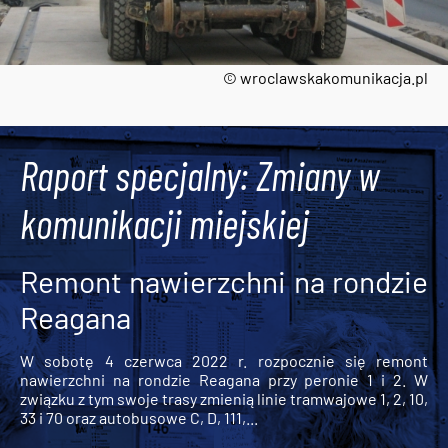
© wroclawskakomunikacja.pl
Tweets by AlertMPK
Raport specjalny: Zmiany w
komunikacji miejskiej
Remont nawierzchni na rondzie
Reagana
W sobotę 4 czerwca 2022 r. rozpocznie się remont
nawierzchni na rondzie Reagana przy peronie 1 i 2. W
związku z tym swoje trasy zmienią linie tramwajowe 1, 2, 10,
33 i 70 oraz autobusowe C, D, 111,...