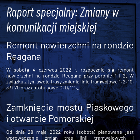
Raport specjalny: Zmiany w
komunikacji miejskiej
Remont nawierzchni na rondzie
Reagana
W sobotę 4 czerwca 2022 r. rozpocznie się remont
nawierzchni na rondzie Reagana przy peronie 1 i 2. W
związku z tym swoje trasy zmienią linie tramwajowe 1, 2, 10,
33 i 70 oraz autobusowe C, D, 111,...
Zamknięcie mostu Piaskowego
i otwarcie Pomorskiej
Od dnia 28 maja 2022 roku (sobota) planowane jest
wprowadzenie zmian tras linii tramwajowych i