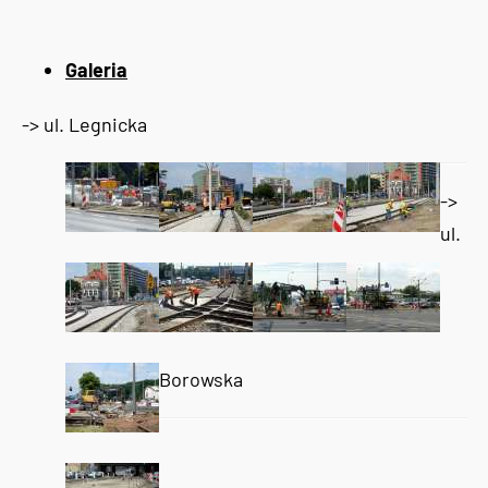
Galeria
-> ul. Legnicka
->
ul.
Borowska