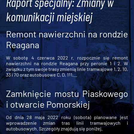
Raport specjalny: Zmiany w
komunikacji miejskiej
Remont nawierzchni na rondzie
Reagana
W sobotę 4 czerwca 2022 r. rozpocznie się remont
nawierzchni na rondzie Reagana przy peronie 1 i 2. W
związku z tym swoje trasy zmienią linie tramwajowe 1, 2, 10,
33 i 70 oraz autobusowe C, D, 111,...
Zamknięcie mostu Piaskowego
i otwarcie Pomorskiej
Od dnia 28 maja 2022 roku (sobota) planowane jest
wprowadzenie zmian tras linii tramwajowych i
autobusowych. Szczegóły znajdują się poniżej.