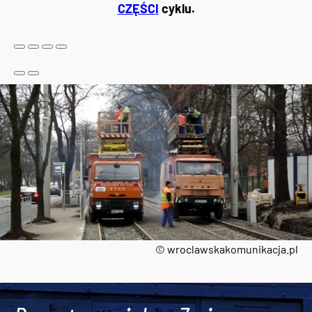
CZĘŚCI
cyklu.
© wroclawskakomunikacja.pl
Tweets by AlertMPK