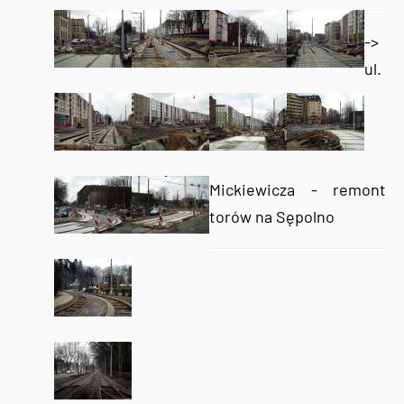
->
ul.
Mickiewicza - remont
torów na Sępolno