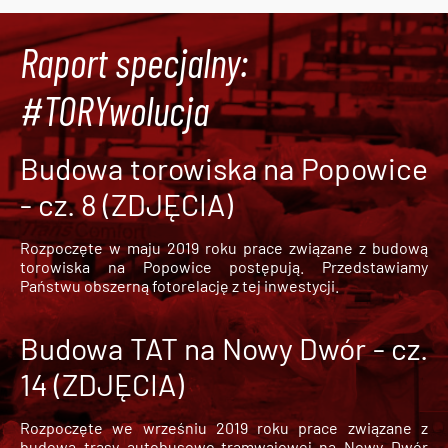
Raport specjalny:
#TORYwolucja
Budowa torowiska na Popowice
- cz. 8 (ZDJĘCIA)
Rozpoczęte w maju 2019 roku prace związane z budową
torowiska na Popowice
postępują. Przedstawiamy
Państwu obszerną fotorelację z tej inwestycji.
Budowa TAT na Nowy Dwór - cz.
14 (ZDJĘCIA)
Rozpoczęte we wrześniu 2019 roku prace związane z
budową trasy autobusowo-tramwajowej na Nowy Dwór