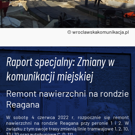
© wroclawskakomunikacja.pl
Tweets by AlertMPK
Raport specjalny: Zmiany w
komunikacji miejskiej
Remont nawierzchni na rondzie
Reagana
W sobotę 4 czerwca 2022 r. rozpocznie się remont
nawierzchni na rondzie Reagana przy peronie 1 i 2. W
związku z tym swoje trasy zmienią linie tramwajowe 1, 2, 10,
33 i 70 oraz autobusowe C, D, 111,...