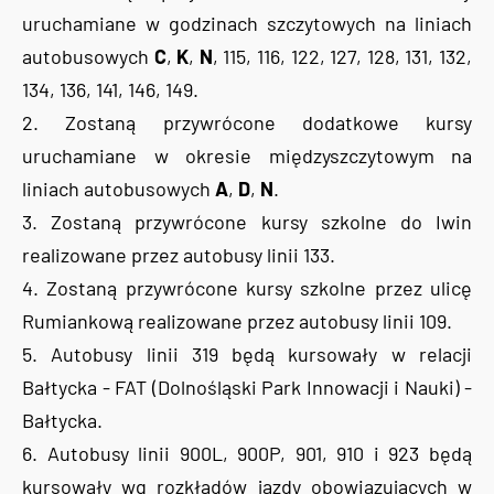
uruchamiane w godzinach szczytowych na liniach
autobusowych
C
,
K
,
N
, 115, 116, 122, 127, 128, 131, 132,
134, 136, 141, 146, 149.
2. Zostaną przywrócone dodatkowe kursy
uruchamiane w okresie międzyszczytowym na
liniach autobusowych
A
,
D
,
N
.
3. Zostaną przywrócone kursy szkolne do Iwin
realizowane przez autobusy linii 133.
4. Zostaną przywrócone kursy szkolne przez ulicę
Rumiankową realizowane przez autobusy linii 109.
5. Autobusy linii 319 będą kursowały w relacji
Bałtycka - FAT (Dolnośląski Park Innowacji i Nauki) -
Bałtycka.
6. Autobusy linii 900L, 900P, 901, 910 i 923 będą
kursowały wg rozkładów jazdy obowiązujących w