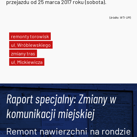
przejazdu od 25 marca 2017 roku (sobota).
(źródło:
WTr UM
)
remonty torowisk
ul. Wróblewskiego
zmiany tras
ul. Mickiewicza
Tweets by AlertMPK
Raport specjalny: Zmiany w
komunikacji miejskiej
Remont nawierzchni na rondzie