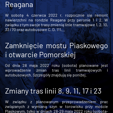
Reagana
W sobotę 4 czerwca 2022 r. rozpocznie się remont
nawierzchni na rondzie Reagana przy peronie 1 i 2. W
związku z tym swoje trasy zmienią linie tramwajowe 1, 2, 10,
33 i 70 oraz autobusowe C, D, 111,...
Zamknięcie mostu Piaskowego
i otwarcie Pomorskiej
Od dnia 28 maja 2022 roku (sobota) planowane jest
wprowadzenie zmian tras linii tramwajowych i
autobusowych. Szczegóły znajdują się poniżej.
Zmiany tras linii 8, 9, 11, 17 i 23
W związku z planowanym przeprowadzeniem prac
związanych z wymianą szyn w torowisku przy moście
Piaskowym, tylko w dniach 28-29 maja 2022 roku (sobota-