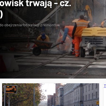
wisk trwają - cz.
)
do obejrzenia fotorelacji z remontów
T