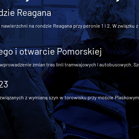
dzie Reagana
awierzchni na rondzie Reagana przy peronie 1 i 2. W związku z t
go i otwarcie Pomorskiej
 wprowadzenie zmian tras linii tramwajowych i autobusowych. Szc
 23
iązanych z wymianą szyn w torowisku przy moście Piaskowym, t