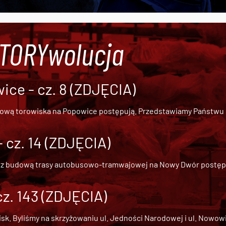
#TORYwolucja
ce - cz. 8 (ZDJĘCIA)
dową torowiska na Popowice
postępują. Przedstawiamy Państwu ob
cz. 14 (ZDJĘCIA)
 z
budową trasy autobusowo-tramwajowej na Nowy Dwór
postępu
cz. 143 (ZDJĘCIA)
 Byliśmy na skrzyżowaniu ul. Jedności Narodowej i ul. Nowowiejs