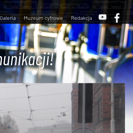
Galeria
Muzeum cyfrowe
Redakcja
unikacji!