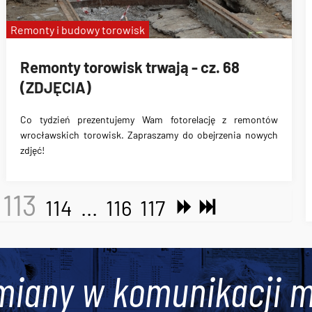
Remonty i budowy torowisk
Remonty torowisk trwają - cz. 68
(ZDJĘCIA)
Co tydzień prezentujemy Wam fotorelację z remontów
wrocławskich torowisk. Zapraszamy do obejrzenia nowych
zdjęć!
113
114
...
116
117
miany w komunikacji m