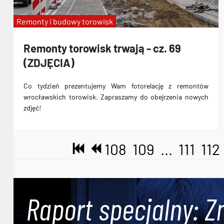
Remonty i budowy torowisk
Remonty torowisk trwają - cz. 69
(ZDJĘCIA)
Co tydzień prezentujemy Wam fotorelację z remontów
wrocławskich torowisk. Zapraszamy do obejrzenia nowych
zdjęć!
108
109
...
111
112
Raport specjalny: Z