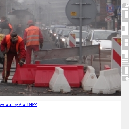
weets by AlertMPK