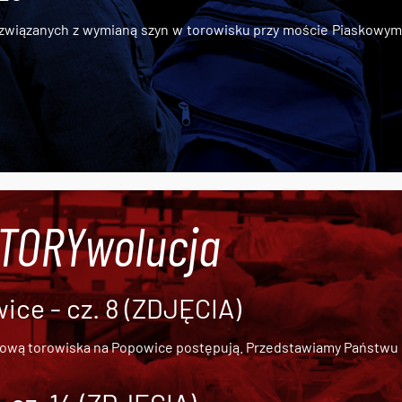
iązanych z wymianą szyn w torowisku przy moście Piaskowym, t
#TORYwolucja
ce - cz. 8 (ZDJĘCIA)
dową torowiska na Popowice
postępują. Przedstawiamy Państwu ob