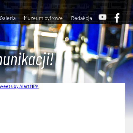
Galeria
Muzeum cyfrowe
Redakcja
unikacji!
weets by AlertMPK