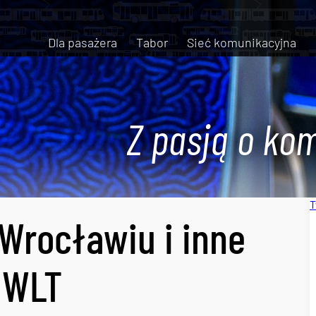
Dla pasażera
Tabor
Sieć komunikacyjna
Z pasją o kom
T
Wrocławiu i inne
 WLT