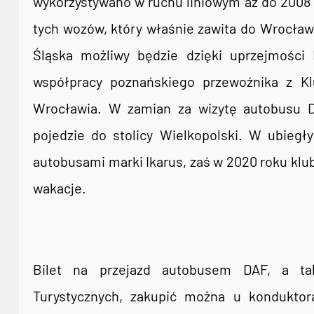
wykorzystywano w ruchu liniowym aż do 2008 
tych wozów, który właśnie zawita do Wrocławi
Śląska możliwy będzie dzięki uprzejmości 
współpracy poznańskiego przewoźnika z K
Wrocławia. W zamian za wizytę autobusu 
pojedzie do stolicy Wielkopolski. W ubieg
autobusami marki Ikarus, zaś w 2020 roku klu
wakacje.
Bilet na przejazd autobusem DAF, a tak
Turystycznych, zakupić można u konduktor