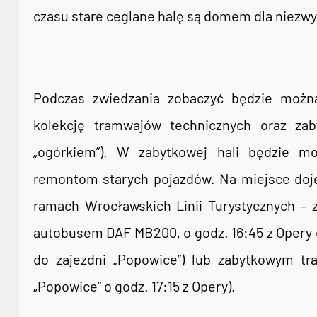
czasu stare ceglane halę są domem dla niezw
Podczas zwiedzania zobaczyć będzie możn
kolekcję tramwajów technicznych oraz za
„ogórkiem”). W zabytkowej hali będzie mo
remontom starych pojazdów. Na miejsce doje
ramach Wrocławskich Linii Turystycznych – 
autobusem DAF MB200, o godz. 16:45 z Opery d
do zajezdni „Popowice”) lub zabytkowym tra
„Popowice” o godz. 17:15 z Opery).