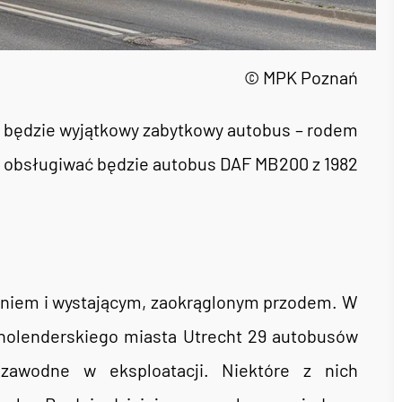
© MPK Poznań
 będzie wyjątkowy zabytkowy autobus – rodem
az H obsługiwać będzie autobus DAF MB200 z 1982
aniem i wystającym, zaokrąglonym przodem. W
holenderskiego miasta Utrecht 29 autobusów
awodne w eksploatacji. Niektóre z nich