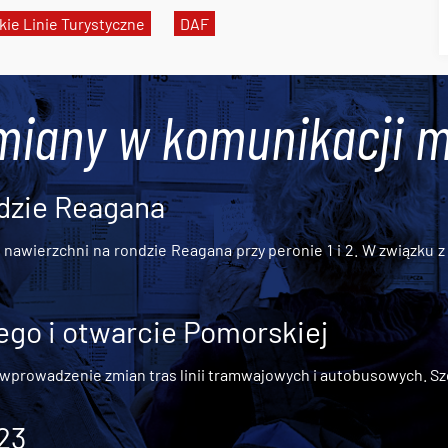
ie Linie Turystyczne
DAF
miany w komunikacji m
dzie Reagana
awierzchni na rondzie Reagana przy peronie 1 i 2. W związku z t
go i otwarcie Pomorskiej
 wprowadzenie zmian tras linii tramwajowych i autobusowych. Szc
 23